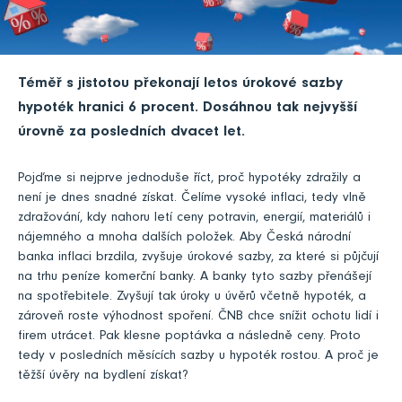
Téměř s jistotou překonají letos úrokové sazby
hypoték hranici 6 procent. Dosáhnou tak nejvyšší
úrovně za posledních dvacet let.
Pojďme si nejprve jednoduše říct, proč hypotéky zdražily a
není je dnes snadné získat. Čelíme vysoké inflaci, tedy vlně
zdražování, kdy nahoru letí ceny potravin, energií, materiálů i
nájemného a mnoha dalších položek. Aby Česká národní
banka inflaci brzdila, zvyšuje úrokové sazby, za které si půjčují
na trhu peníze komerční banky. A banky tyto sazby přenášejí
na spotřebitele. Zvyšují tak úroky u úvěrů včetně hypoték, a
zároveň roste výhodnost spoření. ČNB chce snížit ochotu lidí i
firem utrácet. Pak klesne poptávka a následně ceny. Proto
tedy v posledních měsících sazby u hypoték rostou. A proč je
těžší úvěry na bydlení získat?