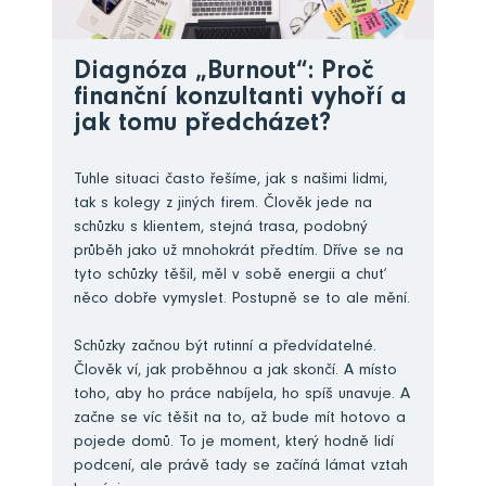
Diagnóza „Burnout“: Proč
finanční konzultanti vyhoří a
jak tomu předcházet?
Tuhle situaci často řešíme, jak s našimi lidmi,
tak s kolegy z jiných firem. Člověk jede na
schůzku s klientem, stejná trasa, podobný
průběh jako už mnohokrát předtím. Dříve se na
tyto schůzky těšil, měl v sobě energii a chuť
něco dobře vymyslet. Postupně se to ale mění.
Schůzky začnou být rutinní a předvídatelné.
Člověk ví, jak proběhnou a jak skončí. A místo
toho, aby ho práce nabíjela, ho spíš unavuje. A
začne se víc těšit na to, až bude mít hotovo a
pojede domů. To je moment, který hodně lidí
podcení, ale právě tady se začíná lámat vztah