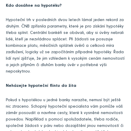
Kdo dosáhne na hypotéku?
Hypoteční trh v posledních dvou letech lámal jeden rekord za
druhým. ČNB zpřísnila parametry, které je pro získání hypotéky
třeba splnit. Centrální bankéři se obávali, aby si úvěry nebrali
lidé, kteří je nezvládnou splácet. Při žádosti se posuzuje
kombinace platu, měsíčních splátek úvěrů a celková míra
zadlužení, logicky už se započítáním případné hypotéky. Řada
lidí nyní zjišťuje, že jim vzhledem k vysokým cenám nemovitostí
a jejich příjmům či dluhům banky úvěr v potřebné výši
neposkytnou.
Neházejte hypoteční flintu do žita
Pokud s hypotékou u jedné banky narazíte, nemusí být ještě
nic ztraceno. Schopný hypoteční specialista vám pomůže váš
záměr posoudit a navrhne cesty, které k vysněné nemovitosti
povedou. Například s pomocí spolužadatele, třeba rodiče,
společné žádosti v páru nebo dozajištění jinou nemovitostí či