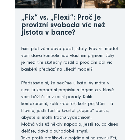
„Fix“ vs. „Flexi“: Proč je
provizní svoboda víc než
jistota v bance?
Fixní plat vám dává pocit jistoty. Provizní model
vám dává kontrolu nad vlastním příjmem. Jaký
je mezi tím skutečný rozdíl a proč čím dál víc
bankéřů přechází na „flexi“ model?
Představte si, že sedíme u kafe. Vy máte v
ruce tu korporátní propisku s logem a v hlavě
vám běží čísla z ranní porady. Kolik
kontokorentů, kolik kreditek, kolik pojištění… a
hlavně, jestli tenhle kvartál „klapne“ bonus,
abyste si mohli trochu vydechnout.
Možná vás už někdy napadlo, jestli to, co dnes
děláte, dává dlouhodobě smysl.
Jako profík profíkovi -> pojďme si na rovinu říct,