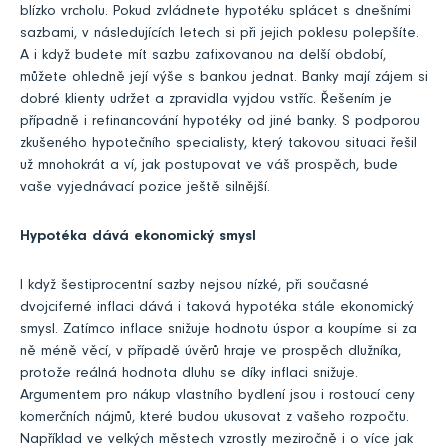
blízko vrcholu. Pokud zvládnete hypotéku splácet s dnešními
sazbami, v následujících letech si při jejich poklesu polepšíte.
A i když budete mít sazbu zafixovanou na delší období,
můžete ohledně její výše s bankou jednat. Banky mají zájem si
dobré klienty udržet a zpravidla vyjdou vstříc. Řešením je
případně i refinancování hypotéky od jiné banky. S podporou
zkušeného hypotečního specialisty, který takovou situaci řešil
už mnohokrát a ví, jak postupovat ve váš prospěch, bude
vaše vyjednávací pozice ještě silnější.
Hypotéka dává ekonomický smysl
I když šestiprocentní sazby nejsou nízké, při současné
dvojciferné inflaci dává i taková hypotéka stále ekonomický
smysl. Zatímco inflace snižuje hodnotu úspor a koupíme si za
ně méně věcí, v případě úvěrů hraje ve prospěch dlužníka,
protože reálná hodnota dluhu se díky inflaci snižuje.
Argumentem pro nákup vlastního bydlení jsou i rostoucí ceny
komerčních nájmů, které budou ukusovat z vašeho rozpočtu.
Například ve velkých městech vzrostly meziročně i o více jak