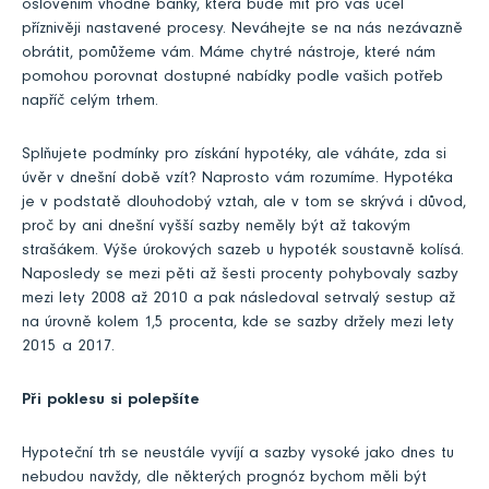
oslovením vhodné banky, která bude mít pro váš účel
příznivěji nastavené procesy. Neváhejte se na nás nezávazně
obrátit, pomůžeme vám. Máme chytré nástroje, které nám
pomohou porovnat dostupné nabídky podle vašich potřeb
napříč celým trhem.
Splňujete podmínky pro získání hypotéky, ale váháte, zda si
úvěr v dnešní době vzít? Naprosto vám rozumíme. Hypotéka
je v podstatě dlouhodobý vztah, ale v tom se skrývá i důvod,
proč by ani dnešní vyšší sazby neměly být až takovým
strašákem. Výše úrokových sazeb u hypoték soustavně kolísá.
Naposledy se mezi pěti až šesti procenty pohybovaly sazby
mezi lety 2008 až 2010 a pak následoval setrvalý sestup až
na úrovně kolem 1,5 procenta, kde se sazby držely mezi lety
2015 a 2017.
Při poklesu si polepšíte
Hypoteční trh se neustále vyvíjí a sazby vysoké jako dnes tu
nebudou navždy, dle některých prognóz bychom měli být