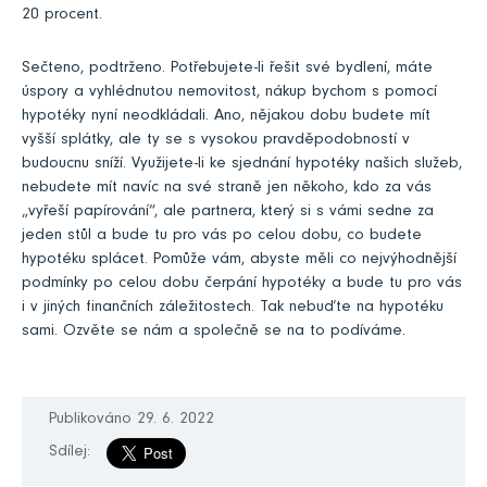
20 procent.
Sečteno, podtrženo. Potřebujete-li řešit své bydlení, máte
úspory a vyhlédnutou nemovitost, nákup bychom s pomocí
hypotéky nyní neodkládali. Ano, nějakou dobu budete mít
vyšší splátky, ale ty se s vysokou pravděpodobností v
budoucnu sníží. Využijete-li ke sjednání hypotéky našich služeb,
nebudete mít navíc na své straně jen někoho, kdo za vás
„vyřeší papírování“, ale partnera, který si s vámi sedne za
jeden stůl a bude tu pro vás po celou dobu, co budete
hypotéku splácet. Pomůže vám, abyste měli co nejvýhodnější
podmínky po celou dobu čerpání hypotéky a bude tu pro vás
i v jiných finančních záležitostech. Tak nebuďte na hypotéku
sami. Ozvěte se nám a společně se na to podíváme.
Publikováno 29. 6. 2022
Sdílej: