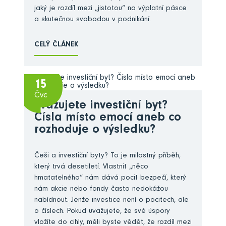
jaký je rozdíl mezi „jistotou“ na výplatní pásce
a skutečnou svobodou v podnikání.
CELÝ ČLÁNEK
15
Čvc
Zvažujete investiční byt?
Čísla místo emocí aneb co
rozhoduje o výsledku?
Češi a investiční byty? To je milostný příběh,
který trvá desetiletí. Vlastnit „něco
hmatatelného“ nám dává pocit bezpečí, který
nám akcie nebo fondy často nedokážou
nabídnout. Jenže investice není o pocitech, ale
o číslech. Pokud uvažujete, že své úspory
vložíte do cihly, měli byste vědět, že rozdíl mezi