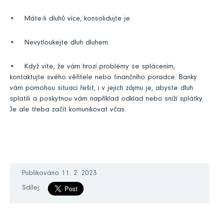
• Máte-li dluhů více, konsolidujte je.
• Nevytloukejte dluh dluhem.
• Když víte, že vám hrozí problémy se splácením,
kontaktujte svého věřitele nebo finančního poradce. Banky
vám pomohou situaci řešit, i v jejich zájmu je, abyste dluh
splatili a poskytnou vám například odklad nebo sníží splátky.
Je ale třeba začít komunikovat včas.
Publikováno 11. 2. 2023
Sdílej: