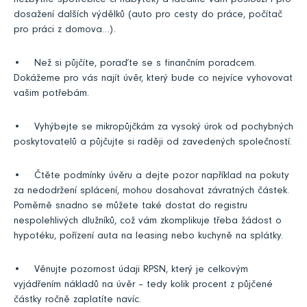
nezbytné spotřebiče či nábytek) a ideálně vám poslouží i pro
dosažení dalších výdělků (auto pro cesty do práce, počítač
pro práci z domova…).
• Než si půjčíte, poraďte se s finančním poradcem.
Dokážeme pro vás najít úvěr, který bude co nejvíce vyhovovat
vašim potřebám.
• Vyhýbejte se mikropůjčkám za vysoký úrok od pochybných
poskytovatelů a půjčujte si raději od zavedených společností.
• Čtěte podmínky úvěru a dejte pozor například na pokuty
za nedodržení splácení, mohou dosahovat závratných částek.
Poměrně snadno se můžete také dostat do registru
nespolehlivých dlužníků, což vám zkomplikuje třeba žádost o
hypotéku, pořízení auta na leasing nebo kuchyně na splátky.
• Věnujte pozornost údaji RPSN, který je celkovým
vyjádřením nákladů na úvěr – tedy kolik procent z půjčené
částky ročně zaplatíte navíc.