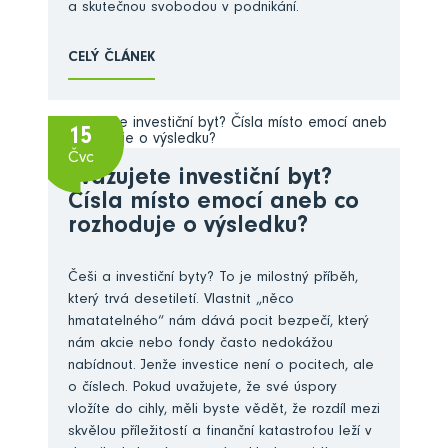
a skutečnou svobodou v podnikání.
CELÝ ČLÁNEK
15
Čvc
Zvažujete investiční byt?
Čísla místo emocí aneb co
rozhoduje o výsledku?
Češi a investiční byty? To je milostný příběh,
který trvá desetiletí. Vlastnit „něco
hmatatelného“ nám dává pocit bezpečí, který
nám akcie nebo fondy často nedokážou
nabídnout. Jenže investice není o pocitech, ale
o číslech. Pokud uvažujete, že své úspory
vložíte do cihly, měli byste vědět, že rozdíl mezi
skvělou příležitostí a finanční katastrofou leží v