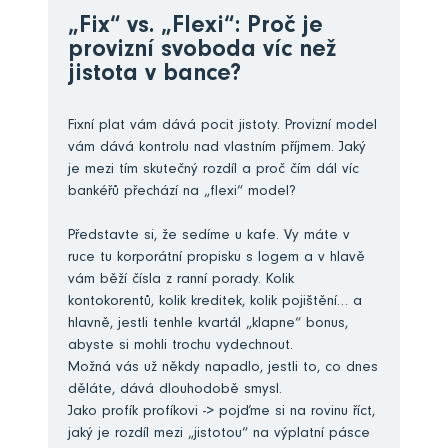
„Fix“ vs. „Flexi“: Proč je
provizní svoboda víc než
jistota v bance?
Fixní plat vám dává pocit jistoty. Provizní model
vám dává kontrolu nad vlastním příjmem. Jaký
je mezi tím skutečný rozdíl a proč čím dál víc
bankéřů přechází na „flexi“ model?
Představte si, že sedíme u kafe. Vy máte v
ruce tu korporátní propisku s logem a v hlavě
vám běží čísla z ranní porady. Kolik
kontokorentů, kolik kreditek, kolik pojištění… a
hlavně, jestli tenhle kvartál „klapne“ bonus,
abyste si mohli trochu vydechnout.
Možná vás už někdy napadlo, jestli to, co dnes
děláte, dává dlouhodobě smysl.
Jako profík profíkovi -> pojďme si na rovinu říct,
jaký je rozdíl mezi „jistotou“ na výplatní pásce