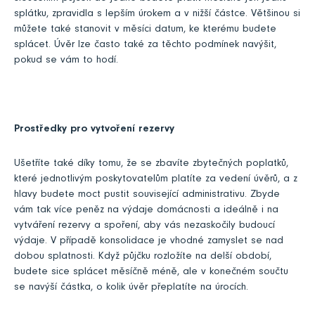
splátku, zpravidla s lepším úrokem a v nižší částce. Většinou si
můžete také stanovit v měsíci datum, ke kterému budete
splácet. Úvěr lze často také za těchto podmínek navýšit,
pokud se vám to hodí.
Prostředky pro vytvoření rezervy
Ušetříte také díky tomu, že se zbavíte zbytečných poplatků,
které jednotlivým poskytovatelům platíte za vedení úvěrů, a z
hlavy budete moct pustit související administrativu. Zbyde
vám tak více peněz na výdaje domácnosti a ideálně i na
vytváření rezervy a spoření, aby vás nezaskočily budoucí
výdaje. V případě konsolidace je vhodné zamyslet se nad
dobou splatnosti. Když půjčku rozložíte na delší období,
budete sice splácet měsíčně méně, ale v konečném součtu
se navýší částka, o kolik úvěr přeplatíte na úrocích.