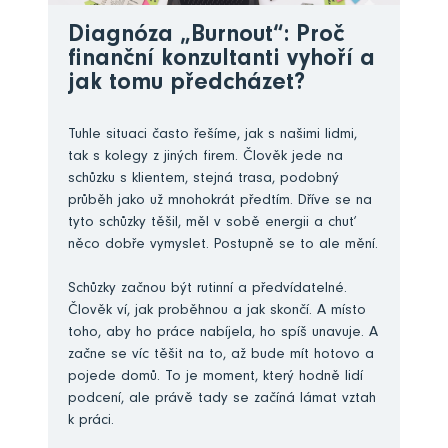
Diagnóza „Burnout“: Proč
finanční konzultanti vyhoří a
jak tomu předcházet?
Tuhle situaci často řešíme, jak s našimi lidmi,
tak s kolegy z jiných firem. Člověk jede na
schůzku s klientem, stejná trasa, podobný
průběh jako už mnohokrát předtím. Dříve se na
tyto schůzky těšil, měl v sobě energii a chuť
něco dobře vymyslet. Postupně se to ale mění.
Schůzky začnou být rutinní a předvídatelné.
Člověk ví, jak proběhnou a jak skončí. A místo
toho, aby ho práce nabíjela, ho spíš unavuje. A
začne se víc těšit na to, až bude mít hotovo a
pojede domů. To je moment, který hodně lidí
podcení, ale právě tady se začíná lámat vztah
k práci.