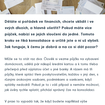
Děláte si pořádek ve financích, chcete uklidit i ve
svých dluzích, a hlavně ušetřit? Pokud máte více
půjček, nabízí se jejich sloučení do jedné. Tomuto
kroku se říká konsolidace a určitě jste o ní už slyšeli.
Jak funguje, k čemu je dobrá a na co si dát pozor?
Může se to stát raz dva. Člověk si vezme půjčku na vybavení
domácnosti, udělá pár nákupů kreditní kartou a k tomu třeba
přečerpá před výplatou účet u jiné banky. A rázem má tři
půjčky, které splácí třem poskytovatelům, každou v jiný den, s
různými úrokovými sazbami, podmínkami a sankcemi, když
splátky nedodrží. Pokud je to i váš případ a nemáte možnost,
jak úvěry rychle splatit, přichází správný čas na konsolidaci.
V praxi to vypadá tak, že když budete například výše