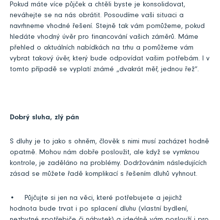
Pokud máte více půjček a chtěli byste je konsolidovat,
neváhejte se na nás obrátit. Posoudíme vaši situaci a
navrhneme vhodné řešení. Stejně tak vám pomůžeme, pokud
hledáte vhodný úvěr pro financování vašich záměrů. Máme
přehled o aktuálních nabídkách na trhu a pomůžeme vám
vybrat takový úvěr, který bude odpovídat vašim potřebám. I v
tomto případě se vyplatí známé „dvakrát měř, jednou řež“.
Dobrý sluha, zlý pán
S dluhy je to jako s ohněm, člověk s nimi musí zacházet hodně
opatrně. Mohou nám dobře posloužit, ale když se vymknou
kontrole, je zaděláno na problémy. Dodržováním následujících
zásad se můžete řadě komplikací s řešením dluhů vyhnout.
• Půjčujte si jen na věci, které potřebujete a jejichž
hodnota bude trvat i po splacení dluhu (vlastní bydlení,