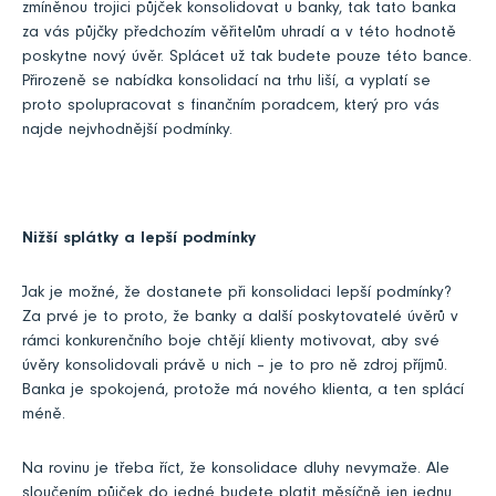
zmíněnou trojici půjček konsolidovat u banky, tak tato banka
za vás půjčky předchozím věřitelům uhradí a v této hodnotě
poskytne nový úvěr. Splácet už tak budete pouze této bance.
Přirozeně se nabídka konsolidací na trhu liší, a vyplatí se
proto spolupracovat s finančním poradcem, který pro vás
najde nejvhodnější podmínky.
Nižší splátky a lepší podmínky
Jak je možné, že dostanete při konsolidaci lepší podmínky?
Za prvé je to proto, že banky a další poskytovatelé úvěrů v
rámci konkurenčního boje chtějí klienty motivovat, aby své
úvěry konsolidovali právě u nich – je to pro ně zdroj příjmů.
Banka je spokojená, protože má nového klienta, a ten splácí
méně.
Na rovinu je třeba říct, že konsolidace dluhy nevymaže. Ale
sloučením půjček do jedné budete platit měsíčně jen jednu