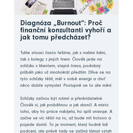
Diagnóza „Burnout“: Proč
finanční konzultanti vyhoří a
jak tomu předcházet?
Tuhle situaci často řešíme, jak s našimi lidmi,
tak s kolegy z jiných firem. Člověk jede na
schůzku s klientem, stejná trasa, podobný
průběh jako už mnohokrát předtím. Dříve se na
tyto schůzky těšil, měl v sobě energii a chuť
něco dobře vymyslet. Postupně se to ale mění.
Schůzky začnou být rutinní a předvídatelné.
Člověk ví, jak proběhnou a jak skončí. A místo
toho, aby ho práce nabíjela, ho spíš unavuje. A
začne se víc těšit na to, až bude mít hotovo a
pojede domů. To je moment, který hodně lidí
podcení, ale právě tady se začíná lámat vztah