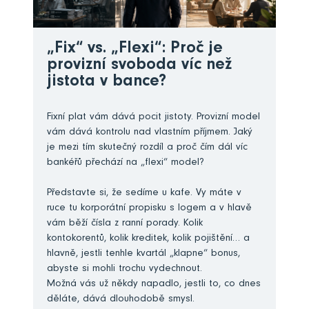
„Fix“ vs. „Flexi“: Proč je
provizní svoboda víc než
jistota v bance?
Fixní plat vám dává pocit jistoty. Provizní model
vám dává kontrolu nad vlastním příjmem. Jaký
je mezi tím skutečný rozdíl a proč čím dál víc
bankéřů přechází na „flexi“ model?
Představte si, že sedíme u kafe. Vy máte v
ruce tu korporátní propisku s logem a v hlavě
vám běží čísla z ranní porady. Kolik
kontokorentů, kolik kreditek, kolik pojištění… a
hlavně, jestli tenhle kvartál „klapne“ bonus,
abyste si mohli trochu vydechnout.
Možná vás už někdy napadlo, jestli to, co dnes
děláte, dává dlouhodobě smysl.