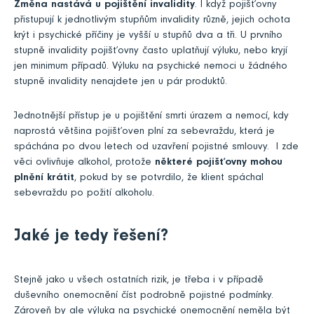
Změna nastává u pojištění invalidity
. I když pojišťovny
přistupují k jednotlivým stupňům invalidity různě, jejich ochota
krýt i psychické příčiny je vyšší u stupňů dva a tři. U prvního
stupně invalidity pojišťovny často uplatňují výluku, nebo kryjí
jen minimum případů. Výluku na psychické nemoci u žádného
stupně invalidity nenajdete jen u pár produktů.
Jednotnější přístup je u pojištění smrti úrazem a nemocí, kdy
naprostá většina pojišťoven plní za sebevraždu, která je
spáchána po dvou letech od uzavření pojistné smlouvy. I zde
věci ovlivňuje alkohol, protože
některé pojišťovny mohou
plnění krátit
, pokud by se potvrdilo, že klient spáchal
sebevraždu po požití alkoholu.
Jaké je tedy řešení?
Stejně jako u všech ostatních rizik, je třeba i v případě
duševního onemocnění číst podrobně pojistné podmínky.
Zároveň by ale výluka na psychické onemocnění neměla být