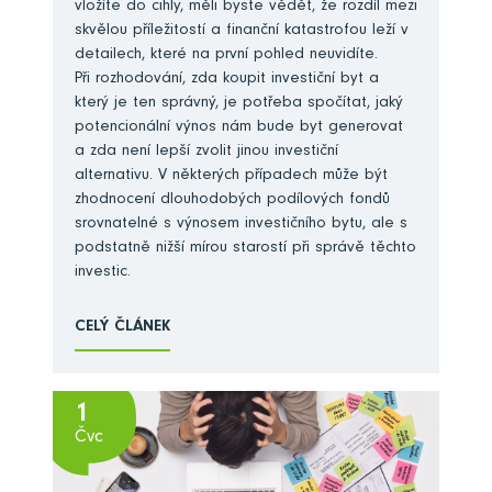
vložíte do cihly, měli byste vědět, že rozdíl mezi
skvělou příležitostí a finanční katastrofou leží v
detailech, které na první pohled neuvidíte.
Při rozhodování, zda koupit investiční byt a
který je ten správný, je potřeba spočítat, jaký
potencionální výnos nám bude byt generovat
a zda není lepší zvolit jinou investiční
alternativu. V některých případech může být
zhodnocení dlouhodobých podílových fondů
srovnatelné s výnosem investičního bytu, ale s
podstatně nižší mírou starostí při správě těchto
investic.
CELÝ ČLÁNEK
1
Čvc