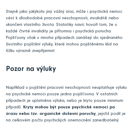
Stejně jako jakýkoliv jiný vážný úraz, může i psychická nemoc
vést k dlouhodobé pracovní neschopnosti, invaliditě nebo
ukončení vlastního života. Statistiky navíc hovoří tom, že u
každé čtvrté invalidity je přítomna i psychická porucha.
Pojišťovny však v mnoha případech zanášejí do sjednaného
životního pojištění výluky, které mohou pojištěnému klid na
lůžku výrazně znepříjemnit.
Pozor na výluky
Například u pojištění pracovní neschopnosti neuplatňuje výluku
na psychické nemoci pouze jedna pojišťovna. V ostatních
případech je uplatněna výluka, nebo je kryto pouze minimum
případů.
Kryty mohou být pouze psychické nemoci po
úrazu nebo tzv. organické duševní poruchy
, jejichž podíl je
na celkovém počtu psychických onemocnění zanedbatelný.