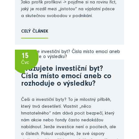
Jako profík profíkovi -> pojďme si na rovinu říct,
jaký je rozdíl mezi „jistotou“ na výplatní pásce
a skutečnou svobodou v podnikání.
CELÝ ČLÁNEK
15
Čvc
Zvažujete investiční byt?
Čísla místo emocí aneb co
rozhoduje o výsledku?
Češi a investiční byty? To je milostný příběh,
který trvá desetiletí. Vlastnit „něco
hmatatelného“ nám dává pocit bezpečí, který
nám akcie nebo fondy často nedokážou
nabídnout. Jenže investice není o pocitech, ale
o číslech. Pokud uvažujete, že své úspory