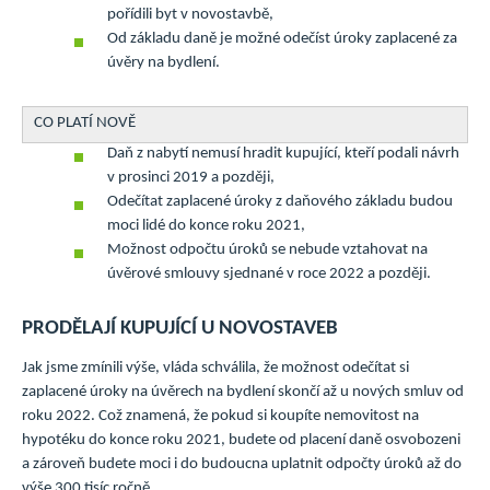
pořídili byt v novostavbě,
Od základu daně je možné odečíst úroky zaplacené za
úvěry na bydlení.
CO PLATÍ NOVĚ
Daň z nabytí nemusí hradit kupující, kteří podali návrh
v prosinci 2019 a později,
Odečítat zaplacené úroky z daňového základu budou
moci lidé do konce roku 2021,
Možnost odpočtu úroků se nebude vztahovat na
úvěrové smlouvy sjednané v roce 2022 a později.
PRODĚLAJÍ KUPUJÍCÍ U NOVOSTAVEB
Jak jsme zmínili výše, vláda schválila, že možnost odečítat si
zaplacené úroky na úvěrech na bydlení skončí až u nových smluv od
roku 2022. Což znamená, že pokud si koupíte nemovitost na
hypotéku do konce roku 2021, budete od placení daně osvobozeni
a zároveň budete moci i do budoucna uplatnit odpočty úroků až do
výše 300 tisíc ročně.