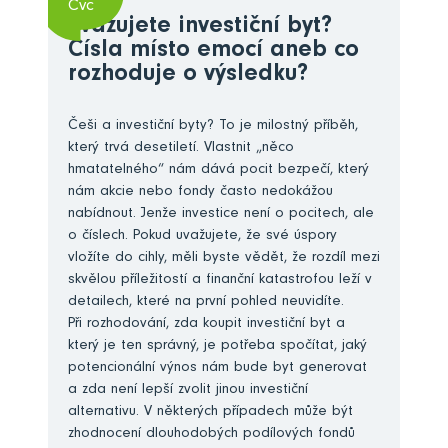
Čvc
Zvažujete investiční byt?
Čísla místo emocí aneb co
rozhoduje o výsledku?
Češi a investiční byty? To je milostný příběh,
který trvá desetiletí. Vlastnit „něco
hmatatelného“ nám dává pocit bezpečí, který
nám akcie nebo fondy často nedokážou
nabídnout. Jenže investice není o pocitech, ale
o číslech. Pokud uvažujete, že své úspory
vložíte do cihly, měli byste vědět, že rozdíl mezi
skvělou příležitostí a finanční katastrofou leží v
detailech, které na první pohled neuvidíte.
Při rozhodování, zda koupit investiční byt a
který je ten správný, je potřeba spočítat, jaký
potencionální výnos nám bude byt generovat
a zda není lepší zvolit jinou investiční
alternativu. V některých případech může být
zhodnocení dlouhodobých podílových fondů