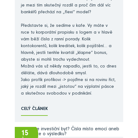
je mezi tím skutečný rozdíl a proč čím dál víc
bankéřů přechází na „flexi“ model?
Představte si, že sedíme u kafe. Vy máte v
ruce tu korporátní propisku s logem a v hlavě
vám běží čísla z ranní porady. Kolik
kontokorentů, kolik kreditek, kolik pojištění… a
hlavně, jestli tenhle kvartál „klapne“ bonus,
abyste si mohli trochu vydechnout.
Možná vás už někdy napadlo, jestli to, co dnes
děláte, dává dlouhodobě smysl.
Jako profík profíkovi -> pojďme si na rovinu říct,
jaký je rozdíl mezi „jistotou“ na výplatní pásce
a skutečnou svobodou v podnikání.
CELÝ ČLÁNEK
15