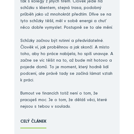
tak s kolegy z jiných firem. Člověk jede na
schůzku s klientem, stejná trasa, podobný
průběh jako už mnohokrát předtím. Dříve se na
tyto schůzky těšil, měl v sobě energii a chuť
něco dobře vymyslet. Postupně se to ale mění.
Schůzky začnou být rutinní a předvídatelné.
Člověk ví, jak proběhnou a jak skončí. A místo
toho, aby ho práce nabíjela, ho spíš unavuje. A
začne se víc těšit na to, až bude mít hotovo a
pojede domů. To je moment, který hodně lidí
podcení, ale právě tady se začíná lámat vztah
k práci.
Burnout ve financích totiž není o tom, že
pracuješ moc. Je o tom, že děláš věci, které
nejsou s tebou v souladu.
CELÝ ČLÁNEK