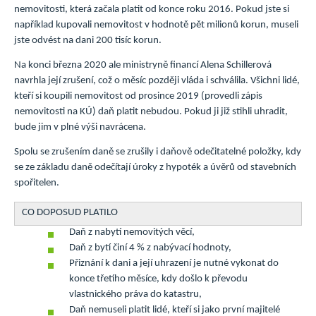
nemovitosti, která začala platit od konce roku 2016. Pokud jste si
například kupovali nemovitost v hodnotě pět milionů korun, museli
jste odvést na dani 200 tisíc korun.
Na konci března 2020 ale ministryně financí Alena Schillerová
navrhla její zrušení, což o měsíc později vláda i schválila. Všichni lidé,
kteří si koupili nemovitost od prosince 2019 (provedli zápis
nemovitosti na KÚ) daň platit nebudou. Pokud ji již stihli uhradit,
bude jim v plné výši navrácena.
Spolu se zrušením daně se zrušily i daňově odečitatelné položky, kdy
se ze základu daně odečítají úroky z hypoték a úvěrů od stavebních
spořitelen.
CO DOPOSUD PLATILO
Daň z nabytí nemovitých věcí,
Daň z bytí činí 4 % z nabývací hodnoty,
Přiznání k dani a její uhrazení je nutné vykonat do
konce třetího měsíce, kdy došlo k převodu
vlastnického práva do katastru,
Daň nemuseli platit lidé, kteří si jako první majitelé