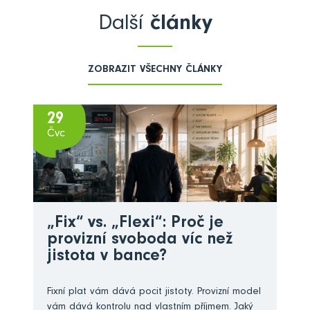
Další
články
ZOBRAZIT VŠECHNY ČLÁNKY
29
Čvc
„Fix“ vs. „Flexi“: Proč je
provizní svoboda víc než
jistota v bance?
Fixní plat vám dává pocit jistoty. Provizní model
vám dává kontrolu nad vlastním příjmem. Jaký