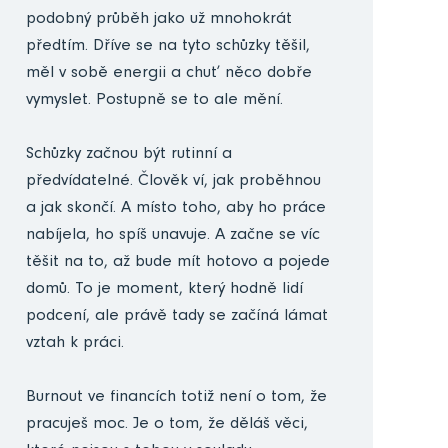
podobný průběh jako už mnohokrát
předtím. Dříve se na tyto schůzky těšil,
měl v sobě energii a chuť něco dobře
vymyslet. Postupně se to ale mění.
Schůzky začnou být rutinní a
předvídatelné. Člověk ví, jak proběhnou
a jak skončí. A místo toho, aby ho práce
nabíjela, ho spíš unavuje. A začne se víc
těšit na to, až bude mít hotovo a pojede
domů. To je moment, který hodně lidí
podcení, ale právě tady se začíná lámat
vztah k práci.
Burnout ve financích totiž není o tom, že
pracuješ moc. Je o tom, že děláš věci,