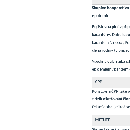
Skupina Kooperativa (
epidemie
.
Pojišťovna
plní v př
karantény
. Dobu kar
karantény“, nebo „Pot
člena rodiny (v přípa
Všechna další rizika j
epidemiemi/pandemie
ČPP
Pojišťovna ČPP také p
z rizik ošetřování čl
čekací doba, jelikož 
METLIFE
Stejně tak se k situac