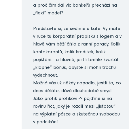
a proč čím dál víc bankéřů přechází na
„flexi“ model?
Představte si, že sedíme u kafe. Vy máte
v ruce tu korporátní propisku s logem a v
hlavě vám běží čísla z ranní porady. Kolik
kontokorentů, kolik kreditek, kolik
pojištění… a hlavně, jestli tenhle kvartál
„klapne“ bonus, abyste si mohli trochu
vydechnout.
Možná vás už někdy napadlo, jestli to, co
dnes děláte, dává dlouhodobě smysl.
Jako profík profíkovi -> pojďme si na
rovinu říct, jaký je rozdíl mezi „jistotou“
na výplatní pásce a skutečnou svobodou
v podnikání.