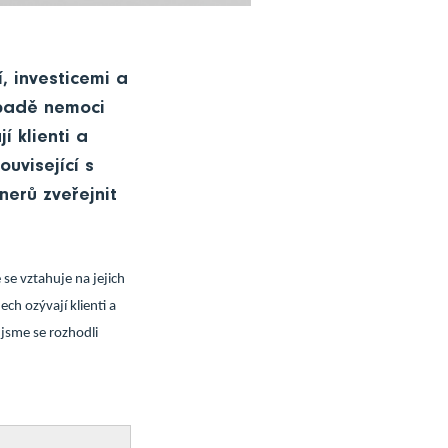
, investicemi a
ípadě nemoci
í klienti a
ouvisející s
nerů zveřejnit
 se vztahuje na jejich
ch ozývají klienti a
 jsme se rozhodli