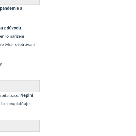
 pandemie a
ou z důvodu
ení o nařízení
e týká i ošetřování
mi
spitalizace.
Neplní
í se neuplatňuje