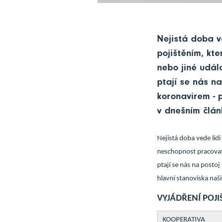
Nejistá doba ve
pojištěním, kt
nebo jiné událo
ptají se nás na
koronavirem - p
v dnešním člán
Nejistá doba vede lidi
neschopnost pracovat 
ptají se nás na postoj
hlavní stanoviska naš
VYJÁDŘENÍ POJ
KOOPERATIVA