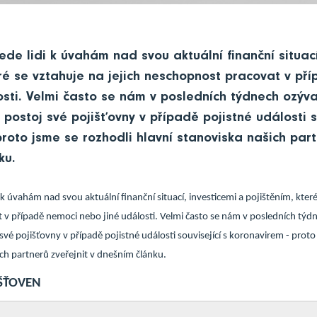
de lidi k úvahám nad svou aktuální finanční situací
eré se vztahuje na jejich neschopnost pracovat v př
sti. Velmi často se nám v posledních týdnech ozývaj
 postoj své pojišťovny v případě pojistné události s
roto jsme se rozhodli hlavní stanoviska našich part
ku.
 k úvahám nad svou aktuální finanční situací, investicemi a pojištěním, které
v případě nemoci nebo jiné události. Velmi často se nám v posledních týdne
 své pojišťovny v případě pojistné události související s koronavirem - proto
ich partnerů zveřejnit v dnešním článku.
IŠŤOVEN