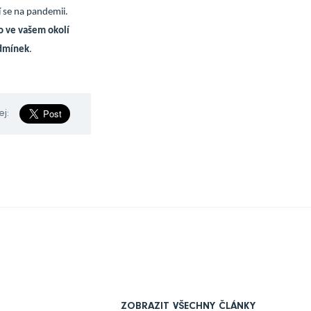
í se na pandemii.
o ve vašem okolí
odmínek
.
ej:
ZOBRAZIT VŠECHNY ČLÁNKY