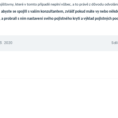
ojišťovny, které v tomto případě neplní vůbec, a to právě z důvodu odvolán
abyste se spojili s vaším konzultantem, zvlášť pokud máte vy nebo někd
ky, a probrali s ním nastavení svého pojistného krytí a výklad pojistných p
 3. 2020
Sdíl