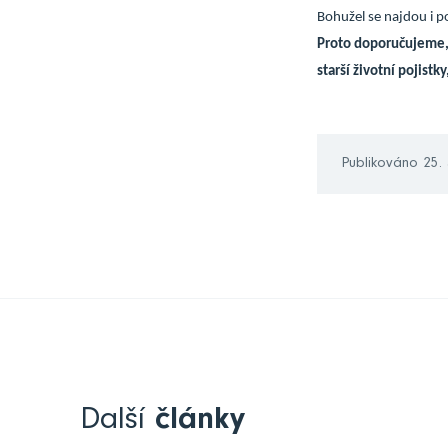
Bohužel se najdou i p
Proto doporučujeme, 
starší životní pojist
Publikováno 25.
Další
články