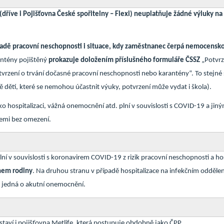
dříve i Pojišťovna České spořitelny – Flexi)
neuplatňuje žádné výluky na
ípadě pracovní neschopnosti i situace, kdy zaměstnanec čerpá nemocensk
antény pojištěný
prokazuje doložením příslušného formuláře ČSSZ
„Potvrz
vrzení o trvání dočasné pracovní neschopnosti nebo karantény“. To stejné s
dě dětí, které se nemohou účastnit výuky, potvrzení může vydat i škola).
ako hospitalizaci, vážná onemocnění atd. plní v souvislosti s COVID-19 a jiný
mi bez omezení.
lní v souvislosti s koronavirem COVID-19 z rizik pracovní neschopnosti a ho
enem rodiny
. Na druhou stranu v případě hospitalizace na infekčním oddělen
se jedná o akutní onemocnění.
i staví i pojišťovna Metlife, která postupuje obdobně jako ČPP.