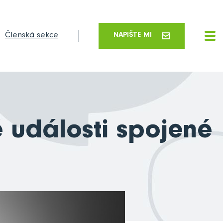
Členská sekce
NAPIŠTE MI
é události spojené