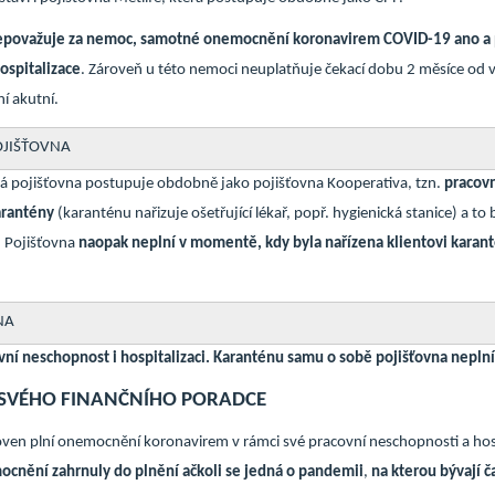
epovažuje za nemoc, samotné onemocnění koronavirem COVID-19 ano a pln
ospitalizace
. Zároveň u této nemoci neuplatňuje čekací dobu 2 měsíce od v
í akutní.
OJIŠŤOVNA
ká pojišťovna postupuje obdobně jako pojišťovna Kooperativa, tzn.
pracovn
arantény
(karanténu nařizuje ošetřující lékař, popř. hygienická stanice) a t
. Pojišťovna
naopak neplní v momentě, kdy byla nařízena klientovi karan
NA
vní neschopnost i hospitalizaci. Karanténu samu o sobě pojišťovna neplní
 SVÉHO FINANČNÍHO PORADCE
ťoven plní onemocnění koronavirem v rámci své pracovní neschopnosti a hosp
ocnění zahrnuly do plnění ačkoli se jedná o pandemii
,
na kterou bývají č