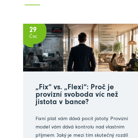
29
Čvc
„Fix“ vs. „Flexi“: Proč je
provizní svoboda víc než
jistota v bance?
Fixní plat vám dává pocit jistoty. Provizní
model vám dává kontrolu nad vlastním
příjmem. Jaký je mezi tím skutečný rozdíl