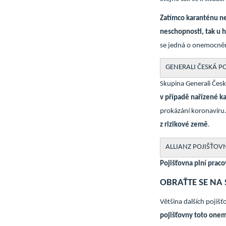
Zatímco karanténu n
neschopnosti, tak u h
se jedná o onemocněn
GENERALI ČESKÁ P
Skupina Generali Čes
v případě nařízené k
prokázání koronaviru
z rizikové země
.
ALLIANZ POJIŠŤOV
Pojišťovna plní praco
OBRAŤTE SE NA
Většina dalších pojiš
pojišťovny toto onem