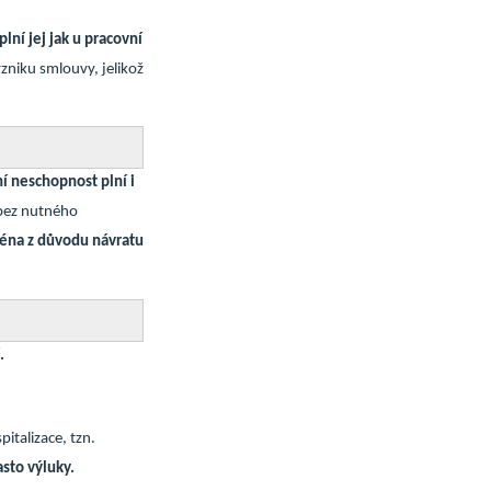
í jej jak u pracovní
zniku smlouvy, jelikož
í neschopnost plní i
o bez nutného
téna z důvodu návratu
.
italizace, tzn.
asto výluky.