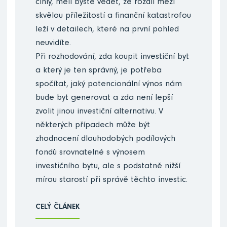
cihly, měli byste vědět, že rozdíl mezi
skvělou příležitostí a finanční katastrofou
leží v detailech, které na první pohled
neuvidíte.
Při rozhodování, zda koupit investiční byt
a který je ten správný, je potřeba
spočítat, jaký potencionální výnos nám
bude byt generovat a zda není lepší
zvolit jinou investiční alternativu. V
některých případech může být
zhodnocení dlouhodobých podílových
fondů srovnatelné s výnosem
investičního bytu, ale s podstatně nižší
mírou starostí při správě těchto investic.
CELÝ ČLÁNEK