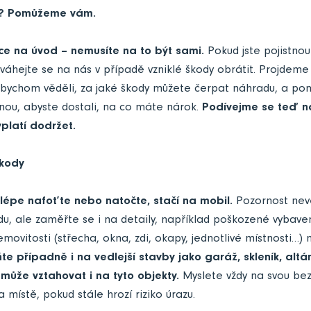
? Pomůžeme vám.
ce na úvod – nemusíte na to být sami.
Pokud jste pojistnou
váhejte se na nás v případě vzniklé škody obrátit. Projdeme
abychom věděli, za jaké škody můžete čerpat náhradu, a p
vnou, abyste dostali, na co máte nárok.
Podívejme se teď na
yplatí dodržet.
škody
jlépe nafoťte nebo natočte, stačí na mobil.
Pozornost nevě
u, ale zaměřte se i na detaily, například poškozené vybave
nemovitosti (střecha, okna, zdi, okapy, jednotlivé místnosti
 případně i na vedlejší stavby jako garáž, skleník, altá
 může vztahovat i na tyto objekty.
Myslete vždy na svou bez
 místě, pokud stále hrozí riziko úrazu.