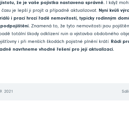
 jistotu, že je vaše pojistka nastavena správně.
I když mohl
času je lepší ji projít a případně aktualizovat.
Nyní kvůli vý
iálů i prací hrozí řadě nemovitostí, typicky rodinným d
 podpojištění.
Znamená to, že tyto nemovitosti jsou pojištěny
ípadě totální škody odklizení ruin a výstavba obdobného obje
išťovny i při menších škodách pojistné plnění krátí.
Rádi pro
dně navrhneme vhodné řešení pro její aktualizaci.
9. 2021
Sdíl