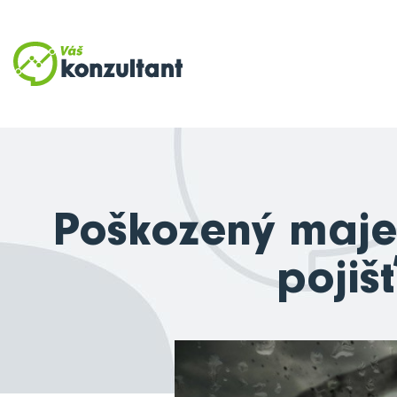
Poškozený majet
pojiš