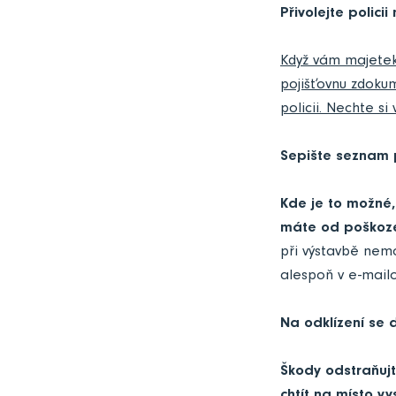
Přivolejte polici
Když vám majetek
pojišťovnu zdokum
policii. Nechte si 
Sepište seznam
Kde je to možné, 
máte od poškoze
při výstavbě nemo
alespoň v e-mail
Na odklízení se 
Škody odstraňujt