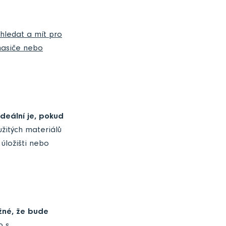
hledat a mít pro
 hasiče nebo
Ideální je, pokud
užitých materiálů
 úložišti nebo
žné, že bude