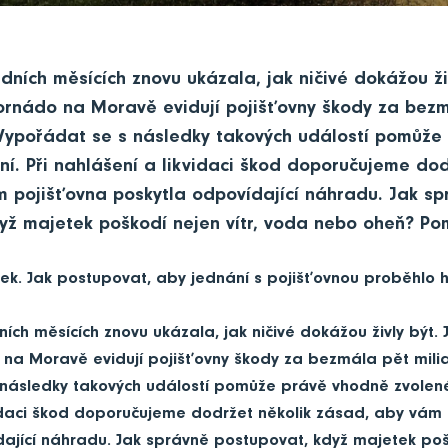
dních měsících znovu ukázala, jak ničivé dokážou ži
tornádo na Moravě evidují pojišťovny škody za bez
 Vypořádat se s následky takových událostí pomůže
ění. Při nahlášení a likvidaci škod doporučujeme dod
 pojišťovna poskytla odpovídající náhradu. Jak sp
yž majetek poškodí nejen vítr, voda nebo oheň? P
ek. Jak postupovat, aby jednání s pojišťovnou proběhlo 
ích měsících znovu ukázala, jak ničivé dokážou živly být. J
na Moravě evidují pojišťovny škody za bezmála pět milia
ásledky takových událostí pomůže právě vhodně zvolené p
idaci škod doporučujeme dodržet několik zásad, aby vám
ající náhradu. Jak správně postupovat, když majetek pošk