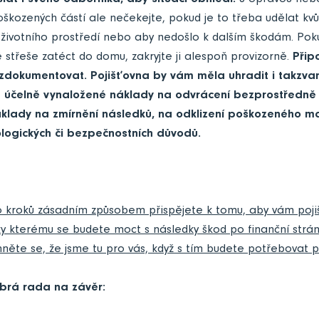
slat i svého odborníka, aby situaci obhlédl.
S opravou neb
kozených částí ale nečekejte, pokud je to třeba udělat kvů
i životního prostředí nebo aby nedošlo k dalším škodám. Po
é střeše zatéct do domu, zakryjte ji alespoň provizorně.
Přip
 zdokumentovat. Pojišťovna by vám měla uhradit i takzva
u účelně vynaložené náklady na odvrácení bezprostředně h
áklady na zmírnění následků, na odklizení poškozeného ma
ologických či bezpečnostních důvodů.
 kroků zásadním způsobem přispějete k tomu, aby vám pojiš
ky kterému se budete moct s následky škod po finanční strán
něte se, že jsme tu pro vás, když s tím budete potřebovat 
obrá rada na závěr: