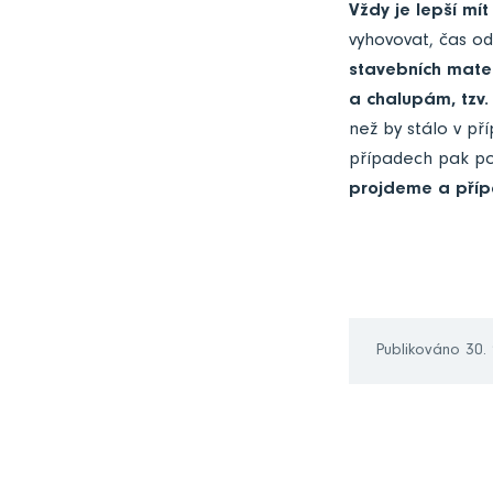
Vždy je lepší mít
vyhovovat, čas od 
stavebních mater
a chalupám, tzv.
než by stálo v př
případech pak poj
projdeme a přípa
Publikováno 30. 