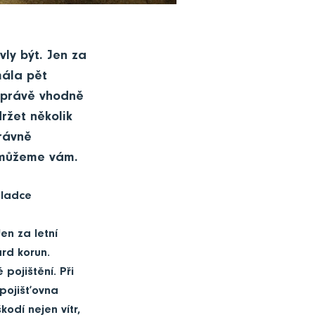
vly být. Jen za
mála pět
 právě vhodně
ržet několik
rávně
omůžeme vám.
hladce
en za letní
rd korun.
ojištění. Při
 pojišťovna
odí nejen vítr,