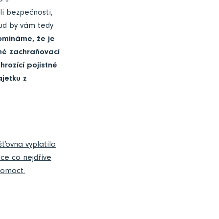
o s
li bezpečnosti,
kud by vám tedy
omínáme, že je
né zachraňovací
rozící pojistné
jetku z
ťovna vyplatila
ce co nejdříve
pomoct.