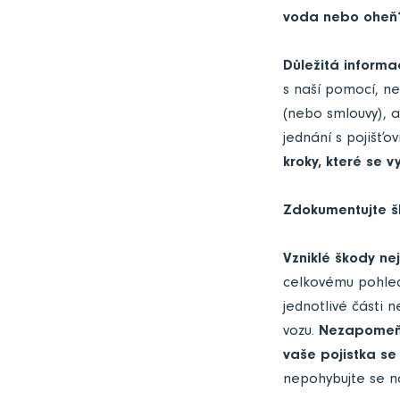
voda nebo oheň
Důležitá informa
s naší pomocí, ne
(nebo smlouvy), 
jednání s pojišťo
kroky, které se v
Zdokumentujte 
Vzniklé škody ne
celkovému pohled
jednotlivé části 
vozu.
Nezapomeňte
vaše pojistka se
nepohybujte se na