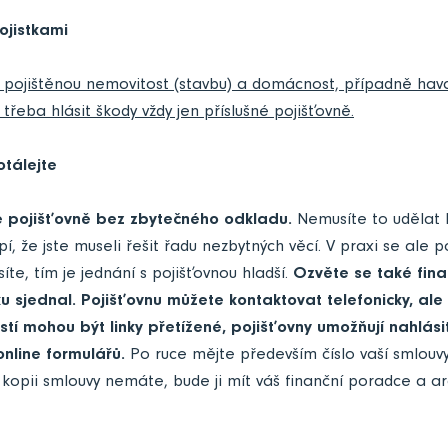
ojistkami
ě pojištěnou nemovitost (stavbu) a domácnost, případně havar
třeba hlásit škody vždy jen příslušné pojišťovně.
tálejte
e pojišťovně bez zbytečného odkladu.
Nemusíte to udělat 
, že jste museli řešit řadu nezbytných věcí. V praxi se ale p
íte, tím je jednání s pojišťovnou hladší.
Ozvěte se také fina
ku sjednal. Pojišťovnu můžete kontaktovat telefonicky, ale
stí mohou být linky přetížené, pojišťovny umožňují nahlási
online formulářů.
Po ruce mějte především číslo vaší smlouv
 kopii smlouvy nemáte, bude ji mít váš finanční poradce a arch