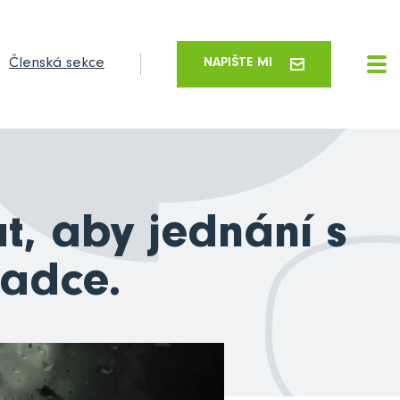
Členská sekce
NAPIŠTE MI
t, aby jednání s
ladce.