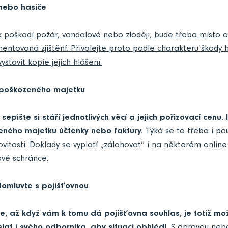
i nebo hasiče
 poškodí požár, vandalové nebo zloději, bude třeba místo o
entovaná zjištění. Přivolejte proto podle charakteru škody
vystavit kopie jejich hlášení.
 poškozeného majetku
sepište si stáří jednotlivých věcí a jejich pořizovací cenu. 
ného majetku účtenky nebo faktury.
Týká se to třeba i po
vitosti. Doklady se vyplatí „zálohovat“ i na některém online
ové schránce.
domluvte s pojišťovnou
e, až když vám k tomu dá pojišťovna souhlas, je totiž mo