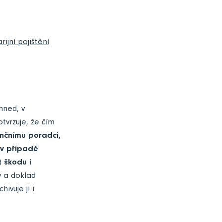
ijní pojištění
hned, v
otvrzuje, že čím
nčnímu poradci,
 v případě
t škodu i
y a doklad
ivuje ji i