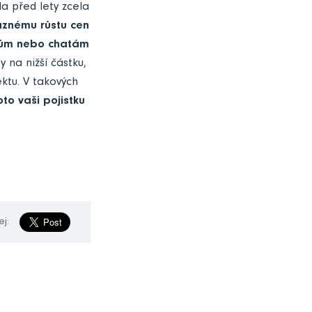
a před lety zcela
raznému růstu cen
omům nebo chatám
 na nižší částku,
ktu. V takových
to vaši pojistku
ej: