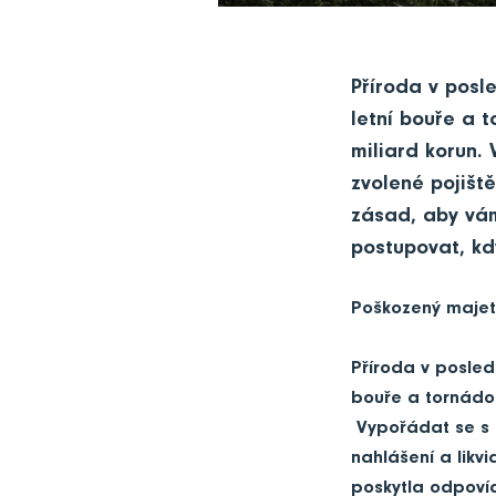
Příroda v posle
letní bouře a 
miliard korun.
zvolené pojišt
zásad, aby vám
postupovat, kd
Poškozený majet
Příroda v posledn
bouře a tornádo 
Vypořádat se s n
nahlášení a likv
poskytla odpovíd