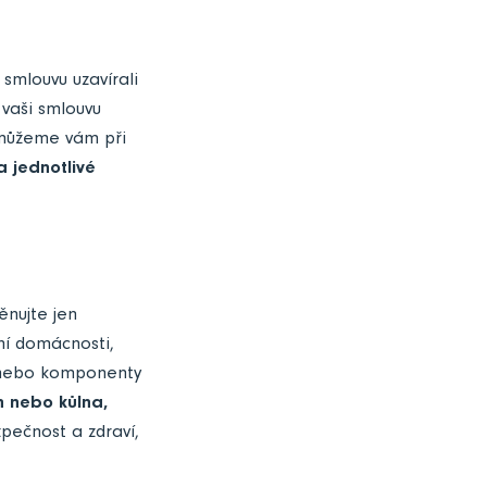
 smlouvu uzavírali
 vaši smlouvu
omůžeme vám při
 jednotlivé
nujte jen
ní domácnosti,
…) nebo komponenty
n nebo kůlna,
pečnost a zdraví,