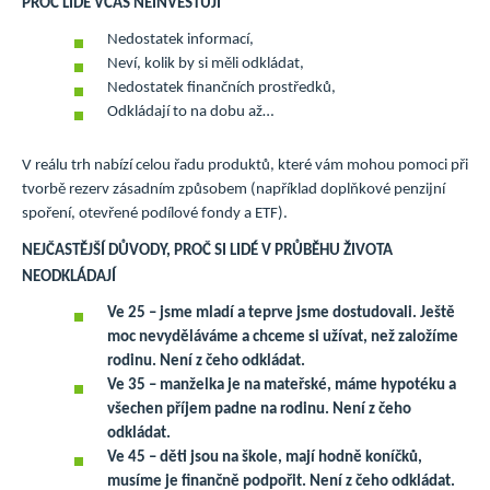
PROČ LIDÉ VČAS NEINVESTUJÍ
Nedostatek informací,
Neví, kolik by si měli odkládat,
Nedostatek finančních prostředků,
Odkládají to na dobu až…
V reálu trh nabízí celou řadu produktů, které vám mohou pomoci při
tvorbě rezerv zásadním způsobem (například doplňkové penzijní
spoření, otevřené podílové fondy a ETF).
NEJČASTĚJŠÍ DŮVODY, PROČ SI LIDÉ V PRŮBĚHU ŽIVOTA
NEODKLÁDAJÍ
Ve 25 – jsme mladí a teprve jsme dostudovali. Ještě
moc nevyděláváme a chceme si užívat, než založíme
rodinu. Není z čeho odkládat.
Ve 35 – manželka je na mateřské, máme hypotéku a
všechen příjem padne na rodinu. Není z čeho
odkládat.
Ve 45 – děti jsou na škole, mají hodně koníčků,
musíme je finančně podpořit. Není z čeho odkládat.