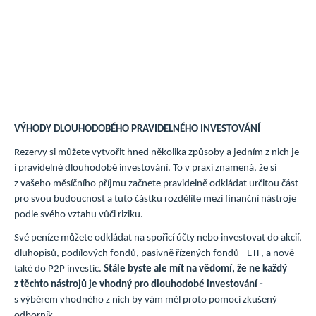
VÝHODY DLOUHODOBÉHO PRAVIDELNÉHO INVESTOVÁNÍ
Rezervy si můžete vytvořit hned několika způsoby a jedním z nich je
i pravidelné dlouhodobé investování. To v praxi znamená, že si
z vašeho měsíčního příjmu začnete pravidelně odkládat určitou část
pro svou budoucnost a tuto částku rozdělíte mezi finanční nástroje
podle svého vztahu vůči riziku.
Své peníze můžete odkládat na spořicí účty nebo investovat do akcií,
dluhopisů, podílových fondů, pasivně řízených fondů - ETF, a nově
také do P2P investic.
Stále byste ale mít na vědomí, že ne každý
z těchto nástrojů je vhodný pro dlouhodobé investování -
s výběrem vhodného z nich by vám měl proto pomoci zkušený
odborník.