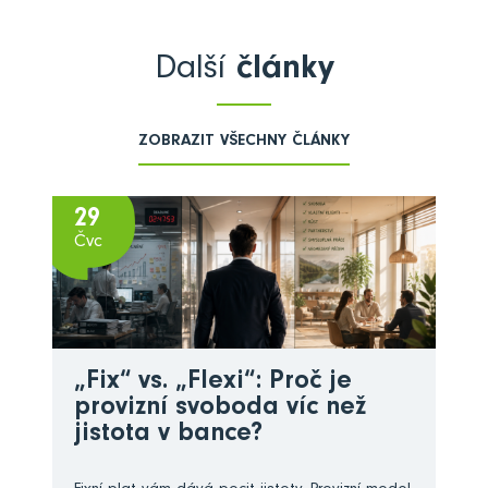
Další
články
ZOBRAZIT VŠECHNY ČLÁNKY
29
Čvc
„Fix“ vs. „Flexi“: Proč je
provizní svoboda víc než
jistota v bance?