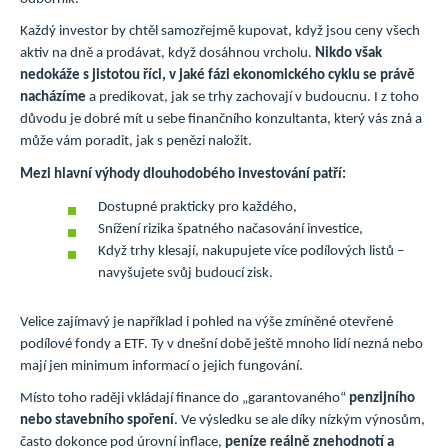
Každý investor by chtěl samozřejmě kupovat, když jsou ceny všech
aktiv na dně a prodávat, když dosáhnou vrcholu.
Nikdo však
nedokáže s jistotou říci, v jaké fázi ekonomického cyklu se právě
nacházíme
a predikovat, jak se trhy zachovají v budoucnu. I z toho
důvodu je dobré mít u sebe finančního konzultanta, který vás zná a
může vám poradit, jak s penězi naložit.
Mezi hlavní výhody dlouhodobého investování patří:
Dostupné prakticky pro každého,
Snížení rizika špatného načasování investice,
Když trhy klesají, nakupujete více podílových listů –
navyšujete svůj budoucí zisk.
Velice zajímavý je například i pohled na výše zmíněné otevřené
podílové fondy a ETF. Ty v dnešní době ještě mnoho lidí nezná nebo
mají jen minimum informací o jejich fungování.
Místo toho raději vkládají finance do „garantovaného“
penzijního
nebo stavebního spoření
. Ve výsledku se ale díky nízkým výnosům,
často dokonce pod úrovní inflace,
peníze reálně znehodnotí a