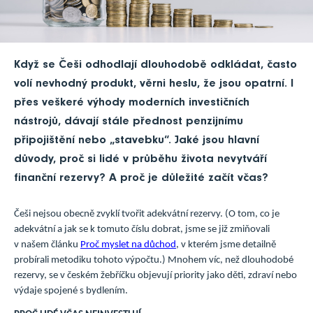
Když se Češi odhodlají dlouhodobě odkládat, často
volí nevhodný produkt, věrni heslu, že jsou opatrní. I
přes veškeré výhody moderních investičních
nástrojů, dávají stále přednost penzijnímu
připojištění nebo „stavebku“. Jaké jsou hlavní
důvody, proč si lidé v průběhu života nevytváří
finanční rezervy? A proč je důležité začít včas?
Češi nejsou obecně zvyklí tvořit adekvátní rezervy. (O tom, co je
adekvátní a jak se k tomuto číslu dobrat, jsme se již zmiňovali
v našem článku
Proč myslet na důchod
, v kterém jsme detailně
probírali metodiku tohoto výpočtu.) Mnohem víc, než dlouhodobé
rezervy, se v českém žebříčku objevují priority jako děti, zdraví nebo
výdaje spojené s bydlením.