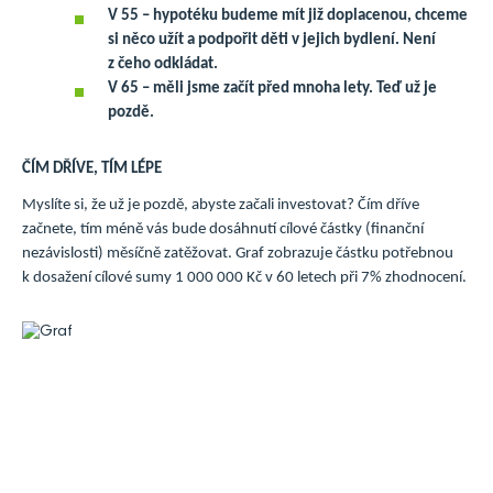
V 55 – hypotéku budeme mít již doplacenou, chceme
si něco užít a podpořit děti v jejich bydlení. Není
z čeho odkládat.
V 65 – měli jsme začít před mnoha lety. Teď už je
pozdě.
ČÍM DŘÍVE, TÍM LÉPE
Myslíte si, že už je pozdě, abyste začali investovat? Čím dříve
začnete, tím méně vás bude dosáhnutí cílové částky (finanční
nezávislosti) měsíčně zatěžovat. Graf zobrazuje částku potřebnou
k dosažení cílové sumy 1 000 000 Kč v 60 letech při 7% zhodnocení.