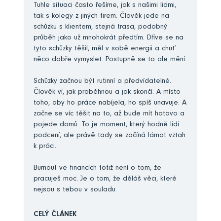
Tuhle situaci často řešíme, jak s našimi lidmi,
tak s kolegy z jiných firem. Člověk jede na
schůzku s klientem, stejná trasa, podobný
průběh jako už mnohokrát předtím. Dříve se na
tyto schůzky těšil, měl v sobě energii a chuť
něco dobře vymyslet. Postupně se to ale mění.
Schůzky začnou být rutinní a předvídatelné.
Člověk ví, jak proběhnou a jak skončí. A místo
toho, aby ho práce nabíjela, ho spíš unavuje. A
začne se víc těšit na to, až bude mít hotovo a
pojede domů. To je moment, který hodně lidí
podcení, ale právě tady se začíná lámat vztah
k práci.
Burnout ve financích totiž není o tom, že
pracuješ moc. Je o tom, že děláš věci, které
nejsou s tebou v souladu.
CELÝ ČLÁNEK