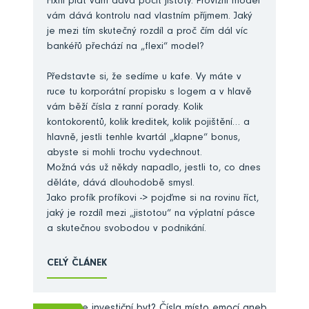
Fixní plat vám dává pocit jistoty. Provizní model
vám dává kontrolu nad vlastním příjmem. Jaký
je mezi tím skutečný rozdíl a proč čím dál víc
bankéřů přechází na „flexi“ model?
Představte si, že sedíme u kafe. Vy máte v
ruce tu korporátní propisku s logem a v hlavě
vám běží čísla z ranní porady. Kolik
kontokorentů, kolik kreditek, kolik pojištění… a
hlavně, jestli tenhle kvartál „klapne“ bonus,
abyste si mohli trochu vydechnout.
Možná vás už někdy napadlo, jestli to, co dnes
děláte, dává dlouhodobě smysl.
Jako profík profíkovi -> pojďme si na rovinu říct,
jaký je rozdíl mezi „jistotou“ na výplatní pásce
a skutečnou svobodou v podnikání.
CELÝ ČLÁNEK