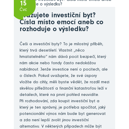
15
Čvc
Zvažujete investiční byt?
Čísla místo emocí aneb co
rozhoduje o výsledku?
Češi a investiční byty? To je milostný příběh,
který trvá desetiletí. Vlastnit „něco
hmatatelného“ nám dává pocit bezpečí, který
nám akcie nebo fondy často nedokážou
nabídnout. Jenže investice není o pocitech, ale
o číslech. Pokud uvažujete, že své úspory
vložíte do cihly, měli byste vědět, že rozdíl mezi
skvělou příležitostí a finanční katastrofou leží v
detailech, které na první pohled neuvidíte.
Při rozhodování, zda koupit investiční byt a
který je ten správný, je potřeba spočítat, jaký
potencionální výnos nám bude byt generovat
a zda není lepší zvolit jinou investiční
alternativu. V některých případech může být