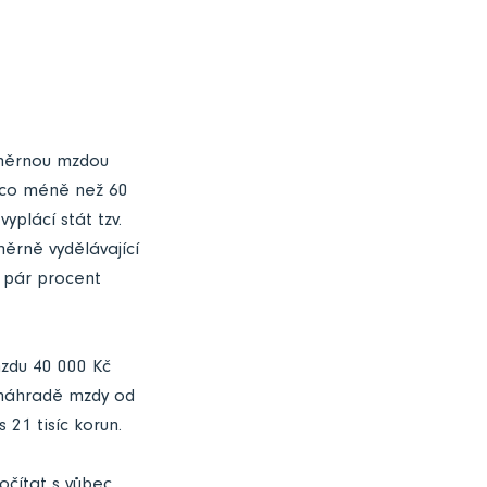
ůměrnou mzdou
ěco méně než 60
plácí stát tzv.
ěrně vydělávající
 pár procent
mzdu 40 000 Kč
 náhradě mzdy od
21 tisíc korun.
čítat s vůbec