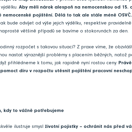
výdělku.
Aby měli nárok alespoň na nemocenskou od 15. dn
é nemocenské pojištění. Dělá to tak ale stále méně OSVČ.
 bude odvíjet od výše jejich výdělku, respektive pravideln
 naprosté většině případů se bavíme o stokorunách za den.
 rodinný rozpočet s takovou situací? Z praxe víme, že obzvlášť
ou nastat výraznější problémy s placením běžných, natož 
 když přihlédneme k tomu, jak rapidně nyní rostou ceny.
Právě
omoct díru v rozpočtu utěsnit pojištění pracovní neschop
h, kdy to vážně potřebujeme
skvěle ilustruje smysl
životní pojistky – ochránit nás před váž