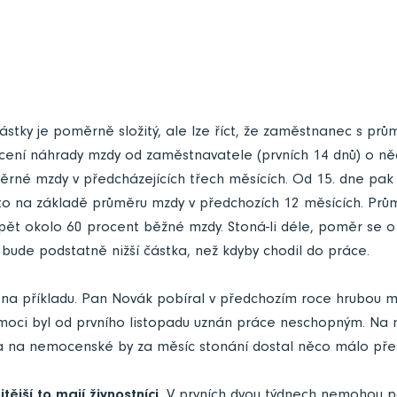
ástky je poměrně složitý, ale lze říct, že zaměstnanec s pr
ácení náhrady mzdy od zaměstnavatele (prvních 14 dnů) o n
rné mzdy v předcházejících třech měsících. Od 15. dne pak vy
o na základě průměru mzdy v předchozích 12 měsících. Prům
pět okolo 60 procent běžné mzdy. Stoná-li déle, poměr se o
to bude podstatně nižší částka, než kdyby chodil do práce.
t na příkladu. Pan Novák pobíral v předchozím roce hrubou 
emoci byl od prvního listopadu uznán práce neschopným. Na
 na nemocenské by za měsíc stonání dostal něco málo přes 
tější to mají živnostníci.
V prvních dvou týdnech nemohou po