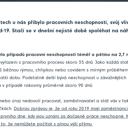
tech u nás přibylo pracovních neschopností, svůj vli
-19. Stačí se v dnešní nejisté době spoléhat na n
ylo případů pracovní neschopnosti téměř o pětinu na 2,7 m
 vyřazeni z pracovního procesu skoro 35 dnů. Jako každá stat
 S běžnou rýmou, chřipkou nebo covidem s mírným průběhe
kratší dobu. Podstatně delší bývá neschopnost u závažnějšíc
a v případě rakoviny průměrně skoro 90 dnů.
ebo úraz nedovolí pracovat, zaměstnavatel a stát vás v tak
ičkách.
Dobrou zprávou je, že od roku 2019 mají zaměstnanc
prvního dne, kdy jsou uznáni za dočasně práce neschopné. 
to, že nemůžete počítat s plnou výší příjmu.