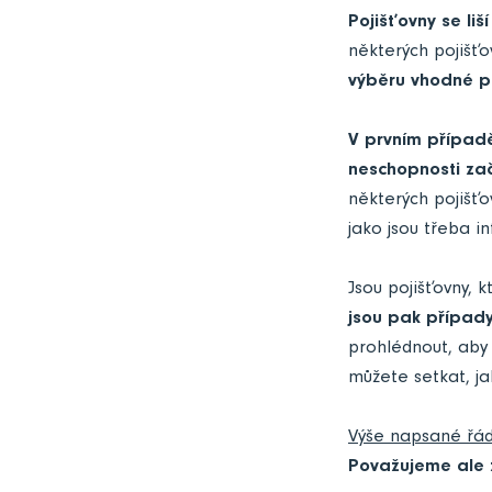
Pojišťovny se li
některých pojišťo
výběru vhodné po
V prvním případě
neschopnosti zač
některých pojišť
jako jsou třeba i
Jsou pojišťovny, 
jsou pak případy
prohlédnout, aby
můžete setkat, ja
Výše napsané řád
Považujeme ale za