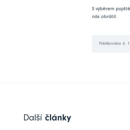
S výběrem pojišt
nás obrátit.
Publikováno 6. 
Další
články