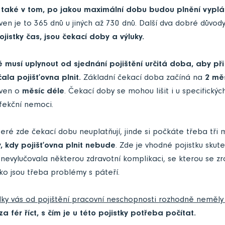
ší také v tom, po jakou maximální dobu budou plnění vyplá
ven je to 365 dnů u jiných až 730 dnů. Další dva dobré důvod
jistky čas, jsou čekací doby a výluky.
 musí uplynout od sjednání pojištění určitá doba, aby při
ala pojišťovna plnit.
Základní čekací doba začíná na
2 měs
oven o
měsíc déle
. Čekací doby se mohou lišit i u specifick
nfekční nemoci.
které zde čekací dobu neuplatňují, jinde si počkáte třeba tři
, kdy pojišťovna plnit nebude
. Zde je vhodné pojistku skut
 nevylučovala některou zdravotní komplikaci, se kterou se 
ko jsou třeba problémy s páteří.
ky vás od pojištění pracovní neschopnosti rozhodně neměly
 fér říct, s čím je u této pojistky potřeba počítat.