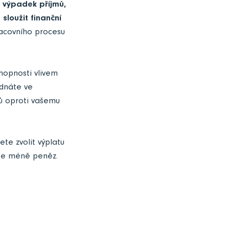
 výpadek příjmů,
loužit finanční
racovního procesu
chopnosti vlivem
ednáte ve
ů oproti vašemu
ete zvolit výplatu
íte méně peněz.