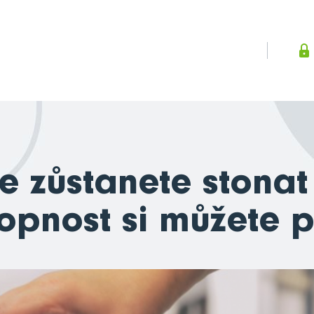
e zůstanete stona
pnost si můžete po