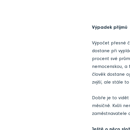
Výpadek příjmů
Výpočet přesné č
dostane při vypl
procent své průmě
nemocenskou, a t
člověk dostane o
zvýší, ale stále 
Dobře je to vidě
měsíčně. Kvůli n
zaměstnavatele a
Ještě o něco složi