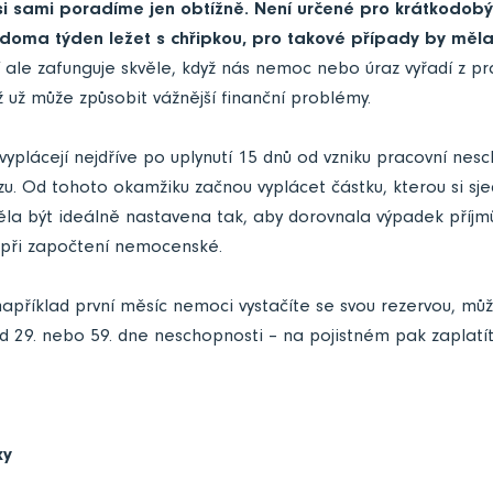
 si sami poradíme jen obtížně.
Není určené pro krátkodobý
oma týden ležet s chřipkou, pro takové případy by měla s
í ale zafunguje skvěle, když nás nemoc nebo úraz vyřadí z p
ž už může způsobit vážnější finanční problémy.
 vyplácejí nejdříve po uplynutí 15 dnů od vzniku pracovní nes
u. Od tohoto okamžiku začnou vyplácet částku, kterou si sj
ěla být ideálně nastavena tak, aby dorovnala výpadek příjm
při započtení nemocenské.
 například první měsíc nemoci vystačíte se svou rezervou, můž
od 29. nebo 59. dne neschopnosti – na pojistném pak zaplat
ky