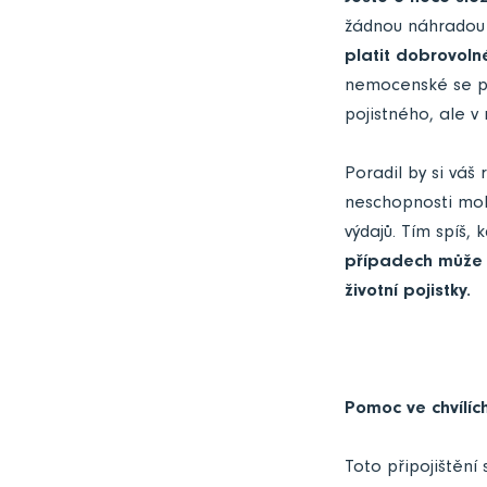
žádnou náhradou 
platit dobrovoln
nemocenské se pak
pojistného, ale v
Poradil by si váš
neschopnosti moh
výdajů. Tím spíš,
případech může p
životní pojistky.
Pomoc ve chvílíc
Toto připojištění 