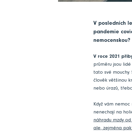
V posledních le
pandemie covid
nemocenskou?
V roce 2021 přib
průměru jsou lidé
tato své mouchy.
člověk většinou 
nebo úrazů, třeb
Když vám nemoc n
nenechají na hol
náhradu mzdy od 
ale, zejména pak 