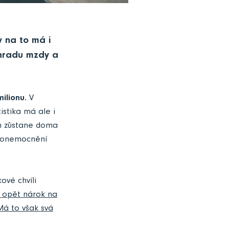
v na to má i
áhradu mzdy a
ilionu.
V
istika má ale i
m zůstane doma
h onemocnění
ové chvíli
i opět nárok na
Má to však svá