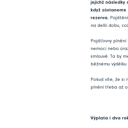
jejichž následky
když zůstaneme d
rezerva.
Pojištěn
na delší dobu, co
Pojišťovny plnění
nemoci nebo úraz
smlouvě. Ta by m
běžnému výdělku 
Pokud víte, že si
plnění třeba až 
Výplata i dva ro