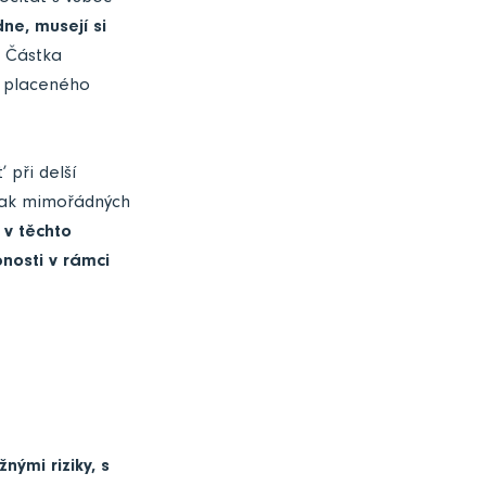
e, musejí si
Částka
ě placeného
 při delší
pak mimořádných
 v těchto
nosti v rámci
nými riziky, s