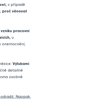
cet,
v případě
y,
proč věnovat
 vzniku pracovní
ících,
u
ých onemocnění,
 měsíce.
Výlukami
ečně detailně
zrovna osobně
 odradit. Naopak.