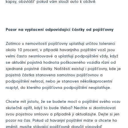
kapsy, obzvlášť pokud vám slouží auto k obživě.
Pozor na vyplacení odpovídající částky od pojišťovny
Zatímco u nemovitostí pojišťovny uplatňují určitou toleranci
okolo 10 procent, v případě havarijního pojištění vozů jsou
velmi často nesmlouvavé a uplatňují podpojištění vždy, když
se aktuální pojistná hodnota poškozeného vozidla různí od
sjednané pojistné částky. Naštěstí existují i pojišťovny, kde je
pojistná částka stanovena samotnou pojišťovnou a
podpojištění nehrozí, nebo je stanoven několikaprocentní
rozptyl, do kterého pojišťovna podpojištění neuplatňuje.
Chcete mít jistotu, že se budete moct o pojištění svého vozu
skutečně opřít, když to bude třeba? Nechte si zkontrolovat
svou pojistnou smlouvu a případně ji aktualizujte. Dejte si jen
pozor na čas. Pokud už havarijní pojištění máte a chcete ho
změnit, musíte stávající pojišťovně doručit výpověď