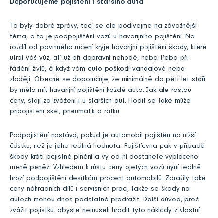
Doporučujeme pojištění i staršího auta
To byly dobré zprávy, teď se ale podívejme na závažnější
téma, a to je podpojištění vozů u havarijního pojištění. Na
rozdíl od povinného ručení kryje havarijní pojištění škody, které
utrpí váš vůz, ať už při dopravní nehodě, nebo třeba při
řádění živlů, či když vám auto poškodí vandalové nebo
zloději. Obecně se doporučuje, že minimálně do pěti let stáří
by mělo mít havarijní pojištění každé auto. Jak ale rostou
ceny, stojí za zvážení i u starších aut. Hodit se také může
připojištění skel, pneumatik a ráfků.
Podpojištění nastává, pokud je automobil pojištěn na nižší
částku, než je jeho reálná hodnota. Pojišťovna pak v případě
škody krátí pojistné plnění a vy od ní dostanete vyplaceno
méně peněz. Vzhledem k růstu ceny ojetých vozů nyní reálně
hrozí podpojištění desítkám procent automobilů. Zdražily také
ceny náhradních dílů i servisních prací, takže se škody na
autech mohou dnes podstatně prodražit. Další důvod, proč
zvážit pojistku, abyste nemuseli hradit tyto náklady z vlastní