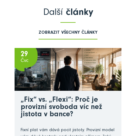
Další
články
ZOBRAZIT VŠECHNY ČLÁNKY
29
Čvc
„Fix“ vs. „Flexi“: Proč je
provizní svoboda víc než
jistota v bance?
Fixní plat vám dává pocit jistoty. Provizní model