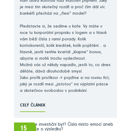
vám dává kontrolu nad vlastním příjmem. Jaký
je mezi tím skutečný rozdíl a proč čím dál víc
bankéřů přechází na „flexi“ model?
Představte si, že sedíme u kafe. Vy máte v
ruce tu korporátní propisku s logem a v hlavě
vám běží čísla z ranní porady. Kolik
kontokorentů, kolik kreditek, kolik pojištění… a
hlavně, jestli tenhle kvartál „klapne“ bonus,
abyste si mohli trochu vydechnout.
Možná vás už někdy napadlo, jestli to, co dnes
děláte, dává dlouhodobě smysl.
Jako profík profíkovi -> pojďme si na rovinu říct,
jaký je rozdíl mezi „jistotou“ na výplatní pásce
a skutečnou svobodou v podnikání.
CELÝ ČLÁNEK
15