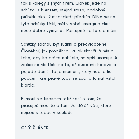
tak s kolegy z jiných firem. Člověk jede na
schůzku s klientem, stejná trasa, podobný
průběh jako už mnohokrát předtím. Dříve se na
tyto schůzky těšil, měl v sobě energii a chuť
něco dobře vymyslet. Postupně se to ale mění.
Schůzky začnou být rutinní a předvídatelné.
Člověk ví, jak proběhnou a jak skončí. A místo
toho, aby ho práce nabíjela, ho spíš unavuje. A
začne se víc těšit na to, až bude mít hotovo a
pojede domů. To je moment, který hodně lidí
podcení, ale právě tady se začíná lámat vztah
k práci.
Burnout ve financích totiž není o tom, že
pracuješ moc. Je o tom, že děláš věci, které
nejsou s tebou v souladu.
CELÝ ČLÁNEK