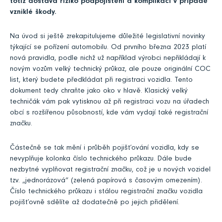
totiž dostává riziko podpojištění a komplikací v případě
vzniklé škody.
Na úvod si ještě zrekapitulujeme důležité legislativní novinky
týkající se pořízení automobilu. Od prvního března 2023 platí
nová pravidla, podle nichž už například výrobci nepřikládají k
novým vozům velký technický průkaz, ale pouze originální COC
list, který budete předkládat při registraci vozidla. Tento
dokument tedy chraňte jako oko v hlavě. Klasický velký
techničák vám pak vytisknou až při registraci vozu na úřadech
obcí s rozšířenou působností, kde vám vydají také registrační
značku.
Částečně se tak mění i průběh pojišťování vozidla, kdy se
nevyplňuje kolonka číslo technického průkazu. Dále bude
nezbytné vyplňovat registrační značku, což je u nových vozidel
tzv. „jednorázová“ (zelená papírová s časovým omezením).
Číslo technického průkazu i stálou registrační značku vozidla
pojišťovně sdělíte až dodatečně po jejich přidělení.