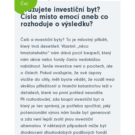
Čvc
Zvažujete investiční byt?
Čísla místo emocí aneb co
rozhoduje o výsledku?
Češi a investiční byty? To je milostný příběh,
který trvá desetiletí. Vlastnit „něco
hmatatelného“ nám dává pocit bezpečí, který
nám akcie nebo fondy často nedokážou
nabídnout. Jenže investice není o pocitech, ale
o číslech. Pokud uvažujete, že své úspory
vložíte do cihly, měli byste vědět, že rozdíl mezi
skvělou příležitostí a finanční katastrofou leží v
detailech, které na první pohled neuvidíte.
Při rozhodování, zda koupit investiční byt a
který je ten správný, je potřeba spočítat, jaký
potencionální výnos nám bude byt generovat
a zda není lepší zvolit jinou investiční
alternativu. V některých případech může být
zhodnocení dlouhodobých podílových fondů