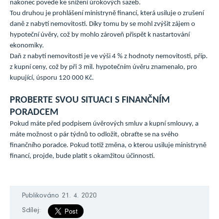
nakonec povede ke snížení úrokových sazeb.
Tou druhou je prohlášení ministryně financí, která usiluje o zrušení
daně z nabytí nemovitosti. Díky tomu by se mohl zvýšit zájem o
hypoteční úvěry, což by mohlo zároveň přispět k nastartování
ekonomiky.
Daň z nabytí nemovitosti je ve výši 4 % z hodnoty nemovitosti, příp.
z kupní ceny, což by při 3 mil. hypotečním úvěru znamenalo, pro
kupující, úsporu 120 000 Kč.
PROBERTE SVOU SITUACI S FINANČNÍM
PORADCEM
Pokud máte před podpisem úvěrových smluv a kupní smlouvy, a
máte možnost o pár týdnů to odložit, obraťte se na svého
finančního poradce. Pokud totiž změna, o kterou usiluje ministryně
financí, projde, bude platit s okamžitou účinností.
Publikováno 21. 4. 2020
Sdílej: