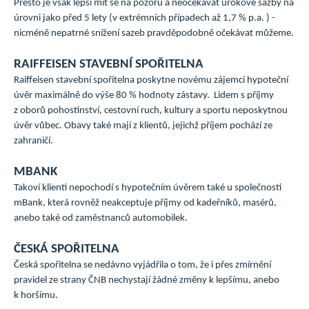
Přesto je však lepší mít se na pozoru a neočekávat úrokové sazby na
úrovni jako před 5 lety (v extrémních případech až 1,7 % p.a. ) -
nicméně nepatrné snížení sazeb pravděpodobně očekávat můžeme.
RAIFFEISEN STAVEBNÍ SPOŘITELNA
Raiffeisen stavební spořitelna poskytne novému zájemci hypoteční
úvěr maximálně do výše 80 % hodnoty zástavy. Lidem s příjmy
z oborů pohostinství, cestovní ruch, kultury a sportu neposkytnou
úvěr vůbec. Obavy také mají z klientů, jejichž příjem pochází ze
zahraničí.
MBANK
Takoví klienti nepochodí s hypotečním úvěrem také u společnosti
mBank, která rovněž neakceptuje příjmy od kadeřníků, masérů,
anebo také od zaměstnanců automobilek.
ČESKÁ SPOŘITELNA
Česká spořitelna se nedávno vyjádřila o tom, že i přes zmírnění
pravidel ze strany ČNB nechystají žádné změny k lepšímu, anebo
k horšímu.