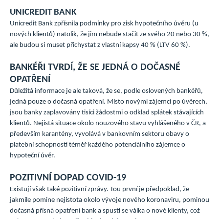
UNICREDIT BANK
Unicredit Bank zpřísnila podmínky pro zisk hypotečního úvěru (u
nových klientů) natolik, že jim nebude stačit ze svého 20 nebo 30 %,
ale budou si muset přichystat z vlastní kapsy 40 % (LTV 60 %).
BANKÉŘI TVRDÍ, ŽE SE JEDNÁ O DOČASNÉ
OPATŘENÍ
Důležitá informace je ale taková, že se, podle oslovených bankéřů,
jedná pouze o dočasná opatření. Místo novými zájemci po úvěrech,
jsou banky zaplavovány tisíci žádostmi o odklad splátek stávajících
klientů. Nejistá situace okolo nouzového stavu vyhlášeného v ČR, a
především karantény, vyvolává v bankovním sektoru obavy o
platební schopnosti téměř každého potenciálního zájemce o
hypoteční úvěr.
POZITIVNÍ DOPAD COVID-19
Existují však také pozitivní zprávy. Tou první je předpoklad, že
jakmile pomine nejistota okolo vývoje nového koronaviru, pominou
dočasná přísná opatření bank a spustí se válka o nové klienty, což