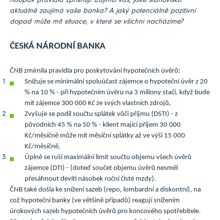
naopak pravidla zpřísňují. Zajímá vás, jaké stanovisko
aktuálně zaujímá vaše banka? A jaký potenciálně pozitivní
dopad může mít situace, v které se všichni nacházíme?
ČESKÁ NÁRODNÍ BANKA
ČNB zmírnila pravidla pro poskytování hypotečních úvěrů:
Snižuje se minimální spoluúčast zájemce o hypoteční úvěr z 20
% na 10 % - při hypotečním úvěru na 3 miliony stačí, když bude
mít zájemce 300 000 Kč ze svých vlastních zdrojů,
Zvyšuje se podíl součtu splátek vůči příjmu (DSTI) - z
původních 45 % na 50 % - klient mající příjem 30 000
Kč/měsíčně může mít měsíční splátky až ve výši 15 000
Kč/měsíčně,
Úplně se ruší maximální limit součtu objemu všech úvěrů
zájemce (DTI) - (doteď součet objemu úvěrů nesměl
přesáhnout devíti násobek roční čisté mzdy).
ČNB také došla ke snížení sazeb (repo, lombardní a diskontní), na
což hypoteční banky (ve většině případů) reagují snížením
úrokových sazeb hypotečních úvěrů pro koncového spotřebitele.