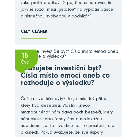
Jako profík profíkovi -> pojďme si na rovinu říct,
jaký je rozdíl mezi „jistotou“ na výplatní pásce
a skutečnou svobodou v podnikání.
CELÝ ČLÁNEK
15
Čvc
Zvažujete investiční byt?
Čísla místo emocí aneb co
rozhoduje o výsledku?
Češi a investiční byty? To je milostný příběh,
který trvá desetiletí. Vlastnit „něco
hmatatelného“ nám dává pocit bezpečí, který
nám akcie nebo fondy často nedokážou
nabídnout. Jenže investice není o pocitech, ale
o číslech. Pokud uvažujete, že své úspory