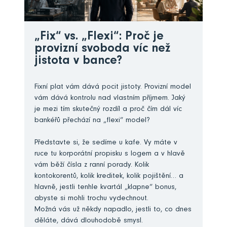
„Fix“ vs. „Flexi“: Proč je
provizní svoboda víc než
jistota v bance?
Fixní plat vám dává pocit jistoty. Provizní model
vám dává kontrolu nad vlastním příjmem. Jaký
je mezi tím skutečný rozdíl a proč čím dál víc
bankéřů přechází na „flexi“ model?
Představte si, že sedíme u kafe. Vy máte v
ruce tu korporátní propisku s logem a v hlavě
vám běží čísla z ranní porady. Kolik
kontokorentů, kolik kreditek, kolik pojištění… a
hlavně, jestli tenhle kvartál „klapne“ bonus,
abyste si mohli trochu vydechnout.
Možná vás už někdy napadlo, jestli to, co dnes
děláte, dává dlouhodobě smysl.