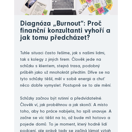
Diagnóza „Burnout“: Proč
finanční konzultanti vyhoří a
jak tomu předcházet?
Tuhle situaci často řešíme, jak s našimi lidmi,
tak s kolegy z jiných firem. Člověk jede na
schůzku s klientem, stejná trasa, podobný
průběh jako už mnohokrát předtím. Dříve se na
tyto schůzky těšil, měl v sobě energii a chuť
něco dobře vymyslet. Postupně se to ale mění.
Schůzky začnou být rutinní a předvídatelné.
Člověk ví, jak proběhnou a jak skončí. A místo
toho, aby ho práce nabíjela, ho spíš unavuje. A
začne se víc těšit na to, až bude mít hotovo a
pojede domů. To je moment, který hodně lidí
podcení, ale právě tady se začíná lámat vztah