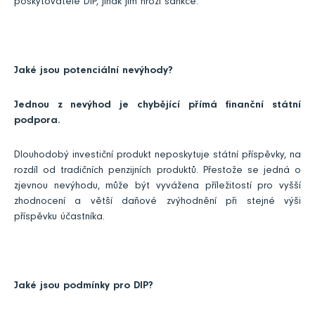
poskytovatele DIP, jinak jim hrozí sankce.
Jaké jsou potenciální nevýhody?
Jednou z nevýhod je chybějící přímá finanční státní
podpora.
Dlouhodobý investiční produkt neposkytuje státní příspěvky, na
rozdíl od tradičních penzijních produktů. Přestože se jedná o
zjevnou nevýhodu, může být vyvážena příležitostí pro vyšší
zhodnocení a větší daňové zvýhodnění při stejné výši
příspěvku účastníka.
Jaké jsou podmínky pro DIP?