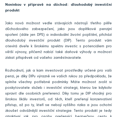
Novinkou v přípravě na důchod: dlouhodobý investiční
produkt
Jako nová možnost vedle stávajících nástrojů třetího pilíře
důchodového zabezpečení, jako jsou doplňkové penzijní
spoření (dále jen DPS) a individuální životní pojištění, přichází
dlouhodobý investiční produkt (DIP). Tento produkt vám
otevírá dveře k širokému spektru investic s potenciálem pro
větší výnosy, přičemž nabízí také daňové výhody a možnost
získat příspěvek od vašeho zaměstnavatele.
Rozhodnutí, jak a kam investovat prostředky určené pro vaši
penzi, je díky DIPu výrazně ve vašich rukou za předpokladu, že
splníte všechny potřebné podmínky. Máte možnost zvolit si
poskytovatele služeb i investiční strategii, kterou lze kdykoliv
upravit dle osobních preferencí. Díky tomu je DIP vhodný pro
širokou škálu investorů, od těch, kteří preferují konzervativní
přístup, až po ty, kteří se nebojí vyššího rizika a jsou ochotní
zkoušet odvážnější investiční strategie. Tento produkt je tedy
atraktivní jak pro osoby preferující bezpečnou cestu k