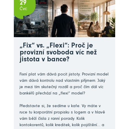
29
Čvc
„Fix“ vs. „Flexi“: Proč je
provizní svoboda víc než
jistota v bance?
Fixní plat vám dává pocit jistoty. Provizní model
vám dává kontrolu nad vlastním příjmem. Jaký
je mezi tím skutečný rozdíl a proč čím dál víc
bankéřů přechází na „flexi“ model?
Představte si, že sedíme u kafe. Vy máte v
ruce tu korporátní propisku s logem a v hlavě
vám běží čísla z ranní porady. Kolik
kontokorentů, kolik kreditek, kolik pojištění… a