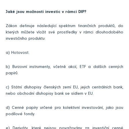
Jaké jsou možnosti investic v rámci DIP?
Zákon definuje následující spektrum finančních produktů, do
kterých můžete vložit své prostředky v rámci dlouhodobého
investičního produktu:
a) Hotovost.
b) Burzovní instrumenty, včetně akcií, ETF a dalších cenných
papírů.
c) Státní dluhopisy členských zemí EU, jejich centrálních bank,
nebo obchodní dluhopisy bank se sídlem v EU.
d) Cenné papíry určené pro kolektivní investování, jako jsou
podílové fondy.
e) Deriváty, které nejsou považovány za investiční cenné