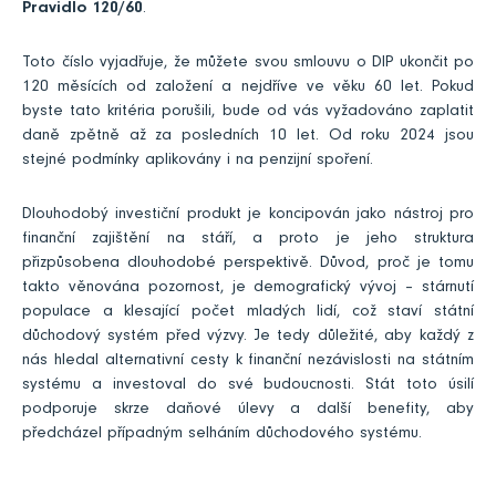
Pravidlo 120/60
.
Toto číslo vyjadřuje, že můžete svou smlouvu o DIP ukončit po
120 měsících od založení a nejdříve ve věku 60 let. Pokud
byste tato kritéria porušili, bude od vás vyžadováno zaplatit
daně zpětně až za posledních 10 let. Od roku 2024 jsou
stejné podmínky aplikovány i na penzijní spoření.
Dlouhodobý investiční produkt je koncipován jako nástroj pro
finanční zajištění na stáří, a proto je jeho struktura
přizpůsobena dlouhodobé perspektivě. Důvod, proč je tomu
takto věnována pozornost, je demografický vývoj – stárnutí
populace a klesající počet mladých lidí, což staví státní
důchodový systém před výzvy. Je tedy důležité, aby každý z
nás hledal alternativní cesty k finanční nezávislosti na státním
systému a investoval do své budoucnosti. Stát toto úsilí
podporuje skrze daňové úlevy a další benefity, aby
předcházel případným selháním důchodového systému.