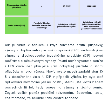
Jak je vidět v tabulce, i když zahrneme státní příspěvky,
výnosy z doplňkového penzijního spoření (DPS) nedosahují na
výnosy z dlouhodobého investičního produktu (DIP), pokud
počítáme s očekávanými výnosy. Pokud navíc vyberete peníze
z DPS dříve, než plánujete, (tzv. odbytné) přijdete o státní
příspěvky a jejich výnosy. Navíc byste museli zaplatit daň 15
% z dosaženého zisku. U DIP, v případě výběru, by byla daň
aplikována maximálně jen na částku, kterou jste vložili během
posledních tří let, tedy pouze na výnosy z těchto peněz.
Zbytek vašich peněz podléhá takzvanému časovému testu,
což znamená, že nebude tato částka zdaněna.