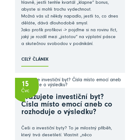
hlavně, jestli tenhle kvartál „klapne“ bonus,
abyste si mohli trochu vydechnout.
Možná vás už někdy napadlo, jestli to, co dnes
děláte, dává dlouhodobě smysl.
Jako profík profíkovi -> pojďme si na rovinu říct,
jaký je rozdíl mezi „jistotou“ na výplatní pásce
a skutečnou svobodou v podnikání.
CELÝ ČLÁNEK
15
Čvc
Zvažujete investiční byt?
Čísla místo emocí aneb co
rozhoduje o výsledku?
Češi a investiční byty? To je milostný příběh,
který trvá desetiletí. Vlastnit „něco