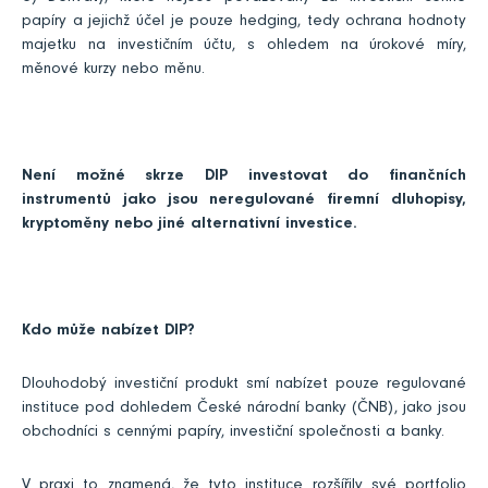
papíry a jejichž účel je pouze hedging, tedy ochrana hodnoty
majetku na investičním účtu, s ohledem na úrokové míry,
měnové kurzy nebo měnu.
Není možné skrze DIP investovat do finančních
instrumentů jako jsou neregulované firemní dluhopisy,
kryptoměny nebo jiné alternativní investice.
Kdo může nabízet DIP?
Dlouhodobý investiční produkt smí nabízet pouze regulované
instituce pod dohledem České národní banky (ČNB), jako jsou
obchodníci s cennými papíry, investiční společnosti a banky.
V praxi to znamená, že tyto instituce rozšířily své portfolio