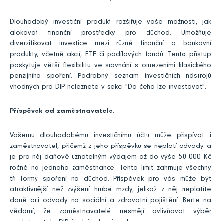
Dlouhodobý investiční produkt rozšiřuje vaše možnosti, jak
alokovat finanční prostředky pro důchod. Umožňuje
diverzifikovat investice mezi různé finanční a bankovní
produkty, včetně akcií, ETF či podílových fondů. Tento přístup
poskytuje větší flexibilitu ve srovnání s omezeními klasického
penzijního spoření. Podrobný seznam investičních nástrojů
vhodných pro DIP naleznete v sekci "Do čeho lze investovat".
Příspěvek od zaměstnavatele.
Vašemu dlouhodobému investičnímu účtu může přispívat i
zaměstnavatel, přičemž z jeho příspěvku se neplatí odvody a
je pro něj daňově uznatelným výdajem až do výše 50 000 Kč
ročně na jednoho zaměstnance. Tento limit zahrnuje všechny
tři formy spoření na důchod. Příspěvek pro vás může být
atraktivnější než zvýšení hrubé mzdy, jelikož z něj neplatíte
daně ani odvody na sociální a zdravotní pojištění. Berte na
vědomí, že zaměstnavatelé nesmějí ovlivňovat výběr