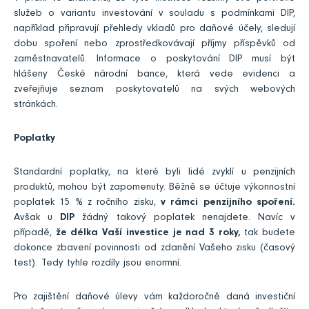
služeb o variantu investování v souladu s podmínkami DIP,
například připravují přehledy vkladů pro daňové účely, sledují
dobu spoření nebo zprostředkovávají příjmy příspěvků od
zaměstnavatelů. Informace o poskytování DIP musí být
hlášeny České národní bance, která vede evidenci a
zveřejňuje seznam poskytovatelů na svých webových
stránkách.
Poplatky
Standardní poplatky, na které byli lidé zvyklí u penzijních
produktů, mohou být zapomenuty. Běžně se účtuje výkonnostní
poplatek 15 % z ročního zisku,
v rámci penzijního spoření.
Avšak u
DIP
žádný takový poplatek nenajdete. Navíc v
případě,
že délka Vaší investice je nad 3 roky,
tak budete
dokonce zbavení povinnosti od zdanění Vašeho zisku (časový
test). Tedy tyhle rozdíly jsou enormní.
Pro zajištění daňové úlevy vám každoročně daná investiční