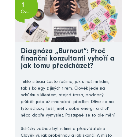
1
Čvc
Diagnóza „Burnout“: Proč
finanční konzultanti vyhoří a
jak tomu předcházet?
Tuhle situaci často řešíme, jak s našimi lidmi,
tak s kolegy z jiných firem. Člověk jede na
schůzku s klientem, stejná trasa, podobný
průběh jako už mnohokrát předtím. Dříve se na
tyto schůzky těšil, měl v sobě energii a chuť
něco dobře vymyslet. Postupně se to ale mění.
Schůzky začnou být rutinní a předvídatelné.
Člověk ví, jak proběhnou a jak skončí. A místo