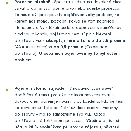
Pozor na alkohol!
- Spousta z nás si na dovolené chce
užívat a dát si vychlazené pivo nebo sklenku prosecca.
To může být pro spoustu pojišťoven velký problém, na
kterém nás mohou potrápit. Pokud se Vám například
stane úraz a Vy k lékaři budete dopraveni s naměřenou
hladinou alkoholu, pojišťovna nemusí plnit. Některé
pojišťovny však
akceptují míru alkoholu do 0,8 promile
(AXA Assistance)
a do 0,5 promile
(Colonnade
pojišťovna).
U ostatních pojišťoven by to byl ovšem
problém.
Pojištění storna zájezdu!
- V nedávné
„covidové“
době časté téma, protože možnost nevycestovat z
důvodu onemocnění je noční můrou každého, kdo se těší
na dovolenou. Toto pojištění už dnes nabízejí všechny
pojišťovny – má to samozřejmě svá ALE. Každá
pojišťovna má totiž jinou spoluúčast.
Většina z nich si
účtuje 20 % spoluúčast při storno zájezdu, některé