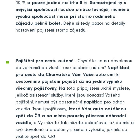
10 % a pouze jediná na trhu 0 %
.
Samozřejmě ty s
nejvyšší spoluúčastí budou o něco levnější, nicméně
vysoká spoluúčast může při storno rodinného
zájezdu pěkně bolet.
Dejte si tedy pozor na detaily
nastavení pojištění storna zájezdu.
Pojištění pro cestu autem!
- Chystáte se na dovolenou
do zahraničí po vlastní ose osobním autem?
Například
pro cestu do Chorvatska Vám Vaše auto umí k
cestovnímu pojištění pojistit až na jednu výjimku
všechny pojišťovny.
Na toto připojištění určitě myslete,
jelikož asistenční služby, které jsou součástí Vašeho
pojištění, nemusí být dostatečné například pro odtah
vozidla. Jsou i pojišťovny,
které Vám auto odtáhnou
zpět do ČR a na místo poruchy přivezou náhradní
vozidlo
, a Vy můžete tak můžete pokračovat až do místa
své dovolené a problémy s autem vyřešíte, jakmile se
vrátíte zpět do ČR!