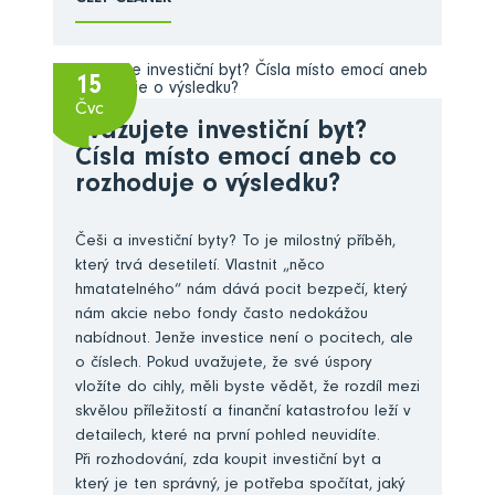
15
Čvc
Zvažujete investiční byt?
Čísla místo emocí aneb co
rozhoduje o výsledku?
Češi a investiční byty? To je milostný příběh,
který trvá desetiletí. Vlastnit „něco
hmatatelného“ nám dává pocit bezpečí, který
nám akcie nebo fondy často nedokážou
nabídnout. Jenže investice není o pocitech, ale
o číslech. Pokud uvažujete, že své úspory
vložíte do cihly, měli byste vědět, že rozdíl mezi
skvělou příležitostí a finanční katastrofou leží v
detailech, které na první pohled neuvidíte.
Při rozhodování, zda koupit investiční byt a
který je ten správný, je potřeba spočítat, jaký