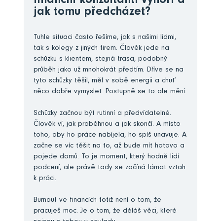
finanční konzultanti vyhoří a
jak tomu předcházet?
Tuhle situaci často řešíme, jak s našimi lidmi,
tak s kolegy z jiných firem. Člověk jede na
schůzku s klientem, stejná trasa, podobný
průběh jako už mnohokrát předtím. Dříve se na
tyto schůzky těšil, měl v sobě energii a chuť
něco dobře vymyslet. Postupně se to ale mění.
Schůzky začnou být rutinní a předvídatelné.
Člověk ví, jak proběhnou a jak skončí. A místo
toho, aby ho práce nabíjela, ho spíš unavuje. A
začne se víc těšit na to, až bude mít hotovo a
pojede domů. To je moment, který hodně lidí
podcení, ale právě tady se začíná lámat vztah
k práci.
Burnout ve financích totiž není o tom, že
pracuješ moc. Je o tom, že děláš věci, které