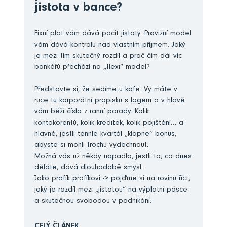
jistota v bance?
Fixní plat vám dává pocit jistoty. Provizní model
vám dává kontrolu nad vlastním příjmem. Jaký
je mezi tím skutečný rozdíl a proč čím dál víc
bankéřů přechází na „flexi“ model?
Představte si, že sedíme u kafe. Vy máte v
ruce tu korporátní propisku s logem a v hlavě
vám běží čísla z ranní porady. Kolik
kontokorentů, kolik kreditek, kolik pojištění… a
hlavně, jestli tenhle kvartál „klapne“ bonus,
abyste si mohli trochu vydechnout.
Možná vás už někdy napadlo, jestli to, co dnes
děláte, dává dlouhodobě smysl.
Jako profík profíkovi -> pojďme si na rovinu říct,
jaký je rozdíl mezi „jistotou“ na výplatní pásce
a skutečnou svobodou v podnikání.
CELÝ ČLÁNEK