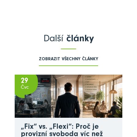
Další
články
ZOBRAZIT VŠECHNY ČLÁNKY
29
Čvc
„Fix“ vs. „Flexi“: Proč je
provizní svoboda víc než