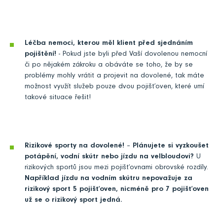
Léčba nemoci, kterou měl klient před sjednáním
pojištění!
- Pokud jste byli před Vaší dovolenou nemocní
či po nějakém zákroku a obáváte se toho, že by se
problémy mohly vrátit a projevit na dovolené, tak máte
možnost využít služeb pouze dvou pojišťoven, které umí
takové situace řešit!
Rizikové sporty na dovolené!
–
Plánujete si vyzkoušet
potápění, vodní skútr nebo jízdu na velbloudovi?
U
rizikových sportů jsou mezi pojišťovnami obrovské rozdíly.
Například jízdu na vodním skútru nepovažuje za
rizikový sport 5 pojišťoven, nicméně pro 7 pojišťoven
už se o rizikový sport jedná.