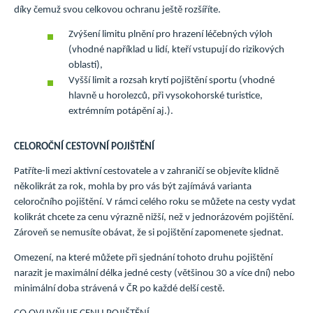
díky čemuž svou celkovou ochranu ještě rozšíříte.
Zvýšení limitu plnění pro hrazení léčebných výloh
(vhodné například u lidí, kteří vstupují do rizikových
oblastí),
Vyšší limit a rozsah krytí pojištění sportu (vhodné
hlavně u horolezců, při vysokohorské turistice,
extrémním potápění aj.).
CELOROČNÍ CESTOVNÍ POJIŠTĚNÍ
Patříte-li mezi aktivní cestovatele a v zahraničí se objevíte klidně
několikrát za rok, mohla by pro vás být zajímává varianta
celoročního pojištění. V rámci celého roku se můžete na cesty vydat
kolikrát chcete za cenu výrazně nižší, než v jednorázovém pojištění.
Zároveň se nemusíte obávat, že si pojištění zapomenete sjednat.
Omezení, na které můžete při sjednání tohoto druhu pojištění
narazit je maximální délka jedné cesty (většinou 30 a více dní) nebo
minimální doba strávená v ČR po každé delší cestě.