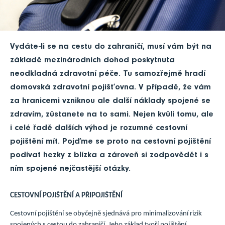
Vydáte-li se na cestu do zahraničí, musí vám být na
základě mezinárodních dohod poskytnuta
neodkladná zdravotní péče. Tu samozřejmě hradí
domovská zdravotní pojišťovna. V případě, že vám
za hranicemi vzniknou ale další náklady spojené se
zdravím, zůstanete na to sami. Nejen kvůli tomu, ale
i celé řadě dalších výhod je rozumné cestovní
pojištění mít. Pojďme se proto na cestovní pojištění
podívat hezky z blízka a zároveň si zodpovědět i s
ním spojené nejčastější otázky.
CESTOVNÍ POJIŠTĚNÍ A PŘIPOJIŠTĚNÍ
Cestovní pojištění se obyčejně sjednává pro minimalizování rizik
spojených s cestou do zahraničí. Jeho základ tvoří pojištění