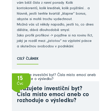
vám běží čísla z ranní porady. Kolik
kontokorentů, kolik kreditek, kolik pojištění… a
hlavně, jestli tenhle kvartál „klapne“ bonus,
abyste si mohli trochu vydechnout.
Možná vás už někdy napadlo, jestli to, co dnes
děláte, dává dlouhodobě smysl.
Jako profík profíkovi -> pojďme si na rovinu říct,
jaký je rozdíl mezi „jistotou“ na výplatní pásce
a skutečnou svobodou v podnikání.
CELÝ ČLÁNEK
15
Čvc
Zvažujete investiční byt?
Čísla místo emocí aneb co
rozhoduje o výsledku?