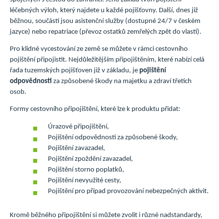
léčebných výloh, který najdete u každé pojišťovny. Další, dnes již
běžnou, součástí jsou asistenční služby (dostupné 24/7 v českém
jazyce) nebo repatriace (převoz ostatků zemřelých zpět do vlasti).
Pro klidné vycestování ze země se můžete v rámci cestovního
pojištění připojistit. Nejdůležitějším připojištěním, které nabízí celá
řada tuzemských pojišťoven již v základu, je
pojištění
odpovědnosti
za způsobené škody na majetku a zdraví třetích
osob.
Formy cestovního připojištění, které lze k produktu přidat:
Úrazové připojištění,
Pojištění odpovědnosti za způsobené škody,
Pojištění zavazadel,
Pojištění zpoždění zavazadel,
Pojištění storno poplatků,
Pojištění nevyužité cesty,
Pojištění pro případ provozování nebezpečných aktivit.
Kromě běžného připojištění si můžete zvolit i různé nadstandardy,