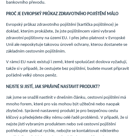
bankovního převodu.
PROČ JE EVROPSKÝ PRŮKAZ ZDRAVOTNÍHO POJIŠTĚNÍ MÁLO
Evropský průkaz zdravotního pojištění (kartička pojištěnce) je
doklad, kterým prokážete, že jste pojištěncem vámi vybrané
zdravotní pojišťovny na území EU. I přes jeho platnost v Evropské
Unii ale neposkytuje takovou úroveň ochrany, kterou dostanete se
základním cestovním pojištěním.
V rámci EU navíc existují i země, které spoluúčast doslova vyžadují,
takže si v případě, že cestujete bez pojištění, budete muset připravit
pořádně velký obnos peněz.
NEJSTE SI JISTÍ, JAK SPRÁVNĚ NASTAVIT PRODUKT?
Jak jsme se snažili nastínit v dnešním článku, cestovní pojištění má
mnoho forem, které pro vás mohou být užitečné nebo naopak
zbytečné. Správně nastavený produkt je pro bezpečnou cestu
klíčový a předejdete díky němu celé řadě problémů. V případě, že si
nejste jistí vybraným produktem nebo své cestovní pojištění
potřebujete sjednat rychle, nebojte se kontaktovat některého