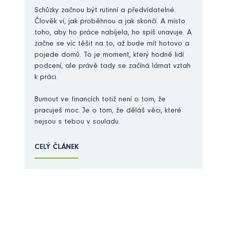
Schůzky začnou být rutinní a předvídatelné.
Člověk ví, jak proběhnou a jak skončí. A místo
toho, aby ho práce nabíjela, ho spíš unavuje. A
začne se víc těšit na to, až bude mít hotovo a
pojede domů. To je moment, který hodně lidí
podcení, ale právě tady se začíná lámat vztah
k práci.
Burnout ve financích totiž není o tom, že
pracuješ moc. Je o tom, že děláš věci, které
nejsou s tebou v souladu.
CELÝ ČLÁNEK