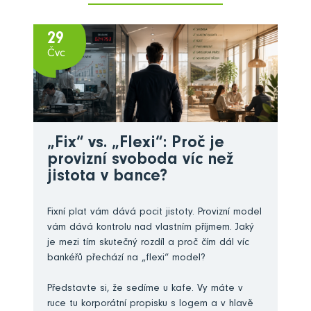
29
Čvc
„Fix“ vs. „Flexi“: Proč je
provizní svoboda víc než
jistota v bance?
Fixní plat vám dává pocit jistoty. Provizní model
vám dává kontrolu nad vlastním příjmem. Jaký
je mezi tím skutečný rozdíl a proč čím dál víc
bankéřů přechází na „flexi“ model?
Představte si, že sedíme u kafe. Vy máte v
ruce tu korporátní propisku s logem a v hlavě