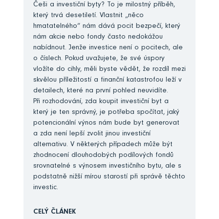
Češi a investiční byty? To je milostný příběh,
který trvá desetiletí. Vlastnit „něco
hmatatelného“ nám dává pocit bezpečí, který
nám akcie nebo fondy často nedokážou
nabídnout. Jenže investice není o pocitech, ale
o číslech. Pokud uvažujete, že své úspory
vložíte do cihly, měli byste vědět, že rozdíl mezi
skvělou příležitostí a finanční katastrofou leží v
detailech, které na první pohled neuvidíte.
Při rozhodování, zda koupit investiční byt a
který je ten správný, je potřeba spočítat, jaký
potencionální výnos nám bude byt generovat
a zda není lepší zvolit jinou investiční
alternativu. V některých případech může být
zhodnocení dlouhodobých podílových fondů
srovnatelné s výnosem investičního bytu, ale s
podstatně nižší mírou starostí při správě těchto
investic.
CELÝ ČLÁNEK