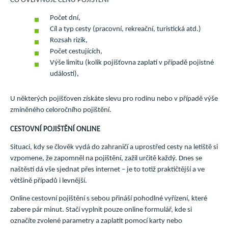
CO OVLIVŇUJE CENU POJIŠTĚNÍ
Počet dní,
Cíl a typ cesty (pracovní, rekreační, turistická atd.)
Rozsah rizik,
Počet cestujících,
Výše limitu (kolik pojišťovna zaplatí v případě pojistné
události),
U některých pojišťoven získáte slevu pro rodinu nebo v případě výše
zmíněného celoročního pojištění.
CESTOVNÍ POJIŠTĚNÍ ONLINE
Situaci, kdy se člověk vydá do zahraničí a uprostřed cesty na letiště si
vzpomene, že zapomněl na pojištění, zažil určitě každý. Dnes se
naštěstí dá vše sjednat přes internet – je to totiž praktičtější a ve
většině případů i levnější.
Online cestovní pojištění s sebou přináší pohodlné vyřízení, které
zabere pár minut. Stačí vyplnit pouze online formulář, kde si
označíte zvolené parametry a zaplatit pomocí karty nebo