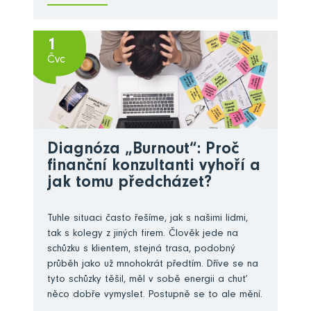
1
Čvc
Diagnóza „Burnout“: Proč
finanční konzultanti vyhoří a
jak tomu předcházet?
Tuhle situaci často řešíme, jak s našimi lidmi,
tak s kolegy z jiných firem. Člověk jede na
schůzku s klientem, stejná trasa, podobný
průběh jako už mnohokrát předtím. Dříve se na
tyto schůzky těšil, měl v sobě energii a chuť
něco dobře vymyslet. Postupně se to ale mění.